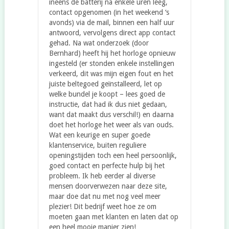
ineens de batterij na enkele uren leeg,
contact opgenomen (in het weekend ‘s
avonds) via de mail, binnen een half uur
antwoord, vervolgens direct app contact
gehad. Na wat onderzoek (door
Bernhard) heeft hij het horloge opnieuw
ingesteld (er stonden enkele instellingen
verkeerd, dit was mijn eigen fout en het
juiste beltegoed geïnstalleerd, let op
welke bundel je koopt – lees goed de
instructie, dat had ik dus niet gedaan,
want dat maakt dus verschil!) en daarna
doet het horloge het weer als van ouds.
Wat een keurige en super goede
klantenservice, buiten reguliere
openingstijden toch een heel persoonlijk,
goed contact en perfecte hulp bij het
probleem. Ik heb eerder al diverse
mensen doorverwezen naar deze site,
maar doe dat nu met nog veel meer
plezier! Dit bedrijf weet hoe ze om
moeten gaan met klanten en laten dat op
een heel mooie manier zien!