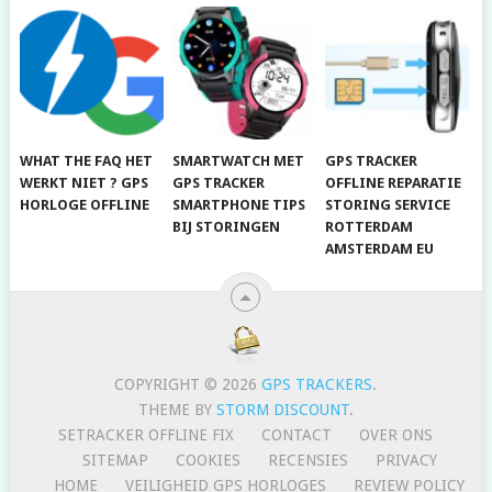
WHAT THE FAQ HET
SMARTWATCH MET
GPS TRACKER
WERKT NIET ? GPS
GPS TRACKER
OFFLINE REPARATIE
HORLOGE OFFLINE
SMARTPHONE TIPS
STORING SERVICE
BIJ STORINGEN
ROTTERDAM
AMSTERDAM EU
COPYRIGHT © 2026
GPS TRACKERS
.
THEME BY
STORM DISCOUNT
.
SETRACKER OFFLINE FIX
CONTACT
OVER ONS
SITEMAP
COOKIES
RECENSIES
PRIVACY
HOME
VEILIGHEID GPS HORLOGES
REVIEW POLICY