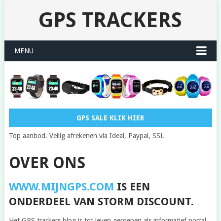
GPS TRACKERS
MENU
GPS SALE KLIK HIER
Top aanbod. Veilig afrekenen via Ideal, Paypal, SSL
OVER ONS
WWW.MIJNGPS.COM
IS EEN
ONDERDEEL VAN STORM DISCOUNT.
Het GPS trackers blog is tot leven geroepen als informatief portal