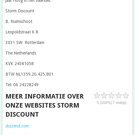
jaar hoog in het vaandel.
Storm Discount
B. Ruimschoot
Leopoldstraat 6 B
3031 SW Rotterdam
The Netherlands
KVK 24381058
BTW NL1359.20.425.B01
Tel: 06 24228249
MEER INFORMATIE OVER
5
(100%)
7
vote[s]
ONZE WEBSITES STORM
DISCOUNT
duizend.com