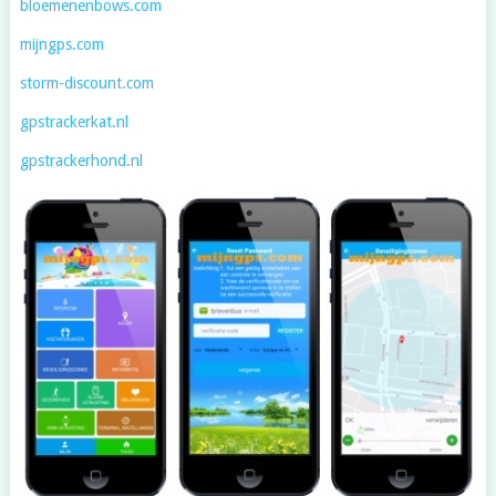
bloemenenbows.com
mijngps.com
storm-discount.com
gpstrackerkat.nl
gpstrackerhond.nl