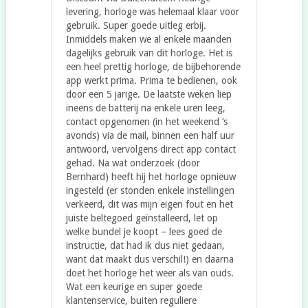
levering, horloge was helemaal klaar voor
gebruik. Super goede uitleg erbij.
Inmiddels maken we al enkele maanden
dagelijks gebruik van dit horloge. Het is
een heel prettig horloge, de bijbehorende
app werkt prima. Prima te bedienen, ook
door een 5 jarige. De laatste weken liep
ineens de batterij na enkele uren leeg,
contact opgenomen (in het weekend ‘s
avonds) via de mail, binnen een half uur
antwoord, vervolgens direct app contact
gehad. Na wat onderzoek (door
Bernhard) heeft hij het horloge opnieuw
ingesteld (er stonden enkele instellingen
verkeerd, dit was mijn eigen fout en het
juiste beltegoed geïnstalleerd, let op
welke bundel je koopt – lees goed de
instructie, dat had ik dus niet gedaan,
want dat maakt dus verschil!) en daarna
doet het horloge het weer als van ouds.
Wat een keurige en super goede
klantenservice, buiten reguliere