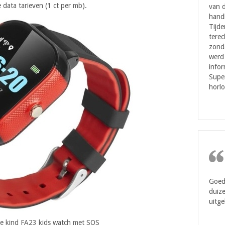
 data tarieven (1 ct per mb).
van d
handl
Tijde
terec
zonda
werd 
infor
Super
horlo
Goede
duize
uitge
e kind FA23 kids watch met SOS