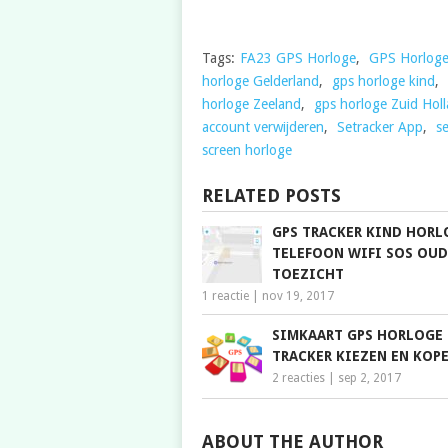
Tags:
FA23 GPS Horloge
,
GPS Horlog
horloge Gelderland
,
gps horloge kind
,
horloge Zeeland
,
gps horloge Zuid Hol
account verwijderen
,
Setracker App
,
se
screen horloge
RELATED POSTS
GPS TRACKER KIND HORL
TELEFOON WIFI SOS OUD
TOEZICHT
1 reactie
|
nov 19, 2017
SIMKAART GPS HORLOGE
TRACKER KIEZEN EN KOP
2 reacties
|
sep 2, 2017
ABOUT THE AUTHOR