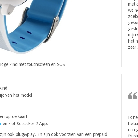
met d
we n
zoeke
geko
gestu
mijn
het h
zeer 
loge kind met touchscreen en SOS
kind.
ijk van het model
t
gen op de kaart
Ik h
r
en / of Setracker 2 App.
helaa
een g
 zijn ook plug&play. En zijn ook voorzien van een prepaid
frust