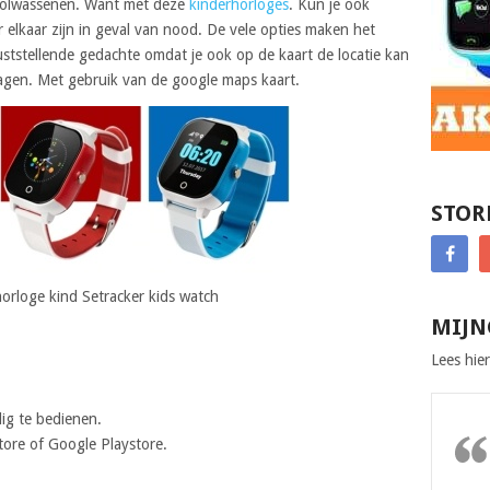
 volwassenen. Want met deze
kinderhorloges
. Kun je ook
 elkaar zijn in geval van nood. De vele opties maken het
ststellende gedachte omdat je ook op de kaart de locatie kan
ragen. Met gebruik van de google maps kaart.
STOR
orloge kind Setracker kids watch
MIJN
Lees hier
ig te bedienen.
ore of Google Playstore.