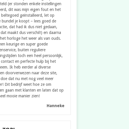
teld (er stonden enkele instellingen
erd, dit was mijn eigen fout en het
e beltegoed geïnstalleerd, let op
 bundel je koopt – lees goed de
uctie, dat had ik dus niet gedaan,
dat maakt dus verschil!) en daarna
het horloge het weer als van ouds.
een keurige en super goede
enservice, buiten reguliere
ngstijden toch een heel persoonlijk,
contact en perfecte hulp bij het
eem. Ik heb eerder al diverse
en doorverwezen naar deze site,
 doe dat nu met nog veel meer
er! Dit bedrijf weet hoe ze om
en gaan met klanten en laten dat op
eel mooie manier zien!
Hanneke