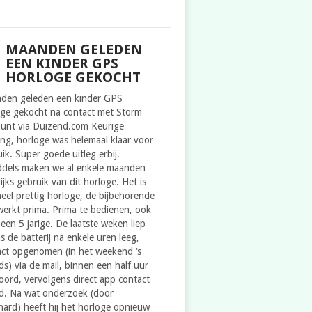
MAANDEN GELEDEN
EEN KINDER GPS
HORLOGE GEKOCHT
den geleden een kinder GPS
oge gekocht na contact met Storm
ount via Duizend.com Keurige
ing, horloge was helemaal klaar voor
ik. Super goede uitleg erbij.
ddels maken we al enkele maanden
ijks gebruik van dit horloge. Het is
eel prettig horloge, de bijbehorende
erkt prima. Prima te bedienen, ook
een 5 jarige. De laatste weken liep
s de batterij na enkele uren leeg,
act opgenomen (in het weekend ‘s
s) via de mail, binnen een half uur
ord, vervolgens direct app contact
d. Na wat onderzoek (door
ard) heeft hij het horloge opnieuw