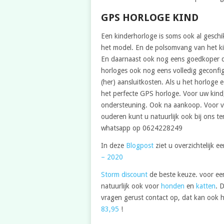
GPS HORLOGE KIND
Een kinderhorloge is soms ook al geschikt
het model. En de polsomvang van het ki
En daarnaast ook nog eens goedkoper dan
horloges ook nog eens volledig geconfi
(her) aansluitkosten. Als u het horloge e
het perfecte GPS horloge. Voor uw kind,
ondersteuning. Ook na aankoop. Voor v
ouderen kunt u natuurlijk ook bij ons t
whatsapp op 0624228249
In deze
Blogpost
ziet u overzichtelijk e
– 2020
Storm discount
de beste keuze. voor ee
natuurlijk ook voor
honden
en
katten
. 
vragen gerust contact op, dat kan ook h
83,95
!