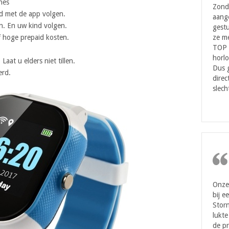
nes
Zond
jd met de app volgen.
aang
n. En uw kind volgen.
gestu
ze me
 hoge prepaid kosten.
TOP 
horlo
aat u elders niet tillen.
Dus 
erd.
direc
slech
Onze 
bij e
Storn
lukte
de pr