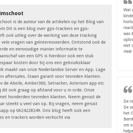
Wat 
imschoot
kinde
hoot is de auteur van de artikelen op het Blog van
horlo
react
 Dit is een blog over gps-trackers en gps-
was i
eft ook uitleg over de werking van deze tracking
oplos
e vele vragen van geïnteresseerden. Ontstond ook de
met d
rde en eenvoudige manier informatie te
Heel 
 aanschaf van een GPS is hierdoor ook een stuk
spaar kosten door bij ons een gebruiksklaar
uik maakt van onze Nederlandse Server en App. Lage
en aftersales. Staan garant voor tevreden klanten.
bv de Abeile, Amber360, Setracker, Asterium app etc
 dit ook graag op afstand voor u in orde. Onze
d met honderden tevreden klanten. Neem gerust de
De re
ar steekt u veel van op. Bij vragen, neem gerust
De se
tsapp op 0624228249. Ons blog heeft ook een
het 
s en trackers worden verkocht via
Bern
om on
helpe