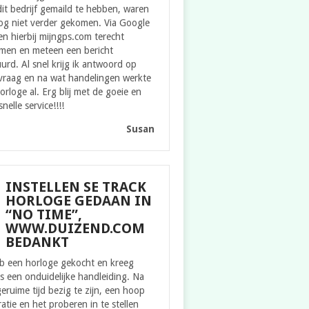
it bedrijf gemaild te hebben, waren
og niet verder gekomen. Via Google
n hierbij mijngps.com terecht
men en meteen een bericht
urd. Al snel krijg ik antwoord op
 vraag en na wat handelingen werkte
orloge al. Erg blij met de goeie en
snelle service!!!!
Susan
INSTELLEN SE TRACK
HORLOGE GEDAAN IN
“NO TIME”,
WWW.DUIZEND.COM
BEDANKT
eb een horloge gekocht en kreeg
s een onduidelijke handleiding. Na
eruime tijd bezig te zijn, een hoop
ratie en het proberen in te stellen