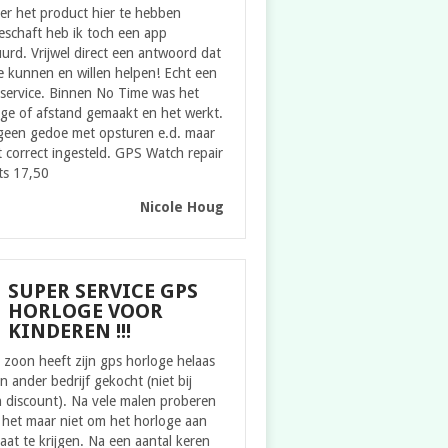
er het product hier te hebben
eschaft heb ik toch een app
urd. Vrijwel direct een antwoord dat
 kunnen en willen helpen! Echt een
service. Binnen No Time was het
ge of afstand gemaakt en het werkt.
geen gedoe met opsturen e.d. maar
t correct ingesteld. GPS Watch repair
ts 17,50
Nicole Houg
SUPER SERVICE GPS
HORLOGE VOOR
KINDEREN !!!
zoon heeft zijn gps horloge helaas
en ander bedrijf gekocht (niet bij
 discount). Na vele malen proberen
 het maar niet om het horloge aan
aat te krijgen. Na een aantal keren