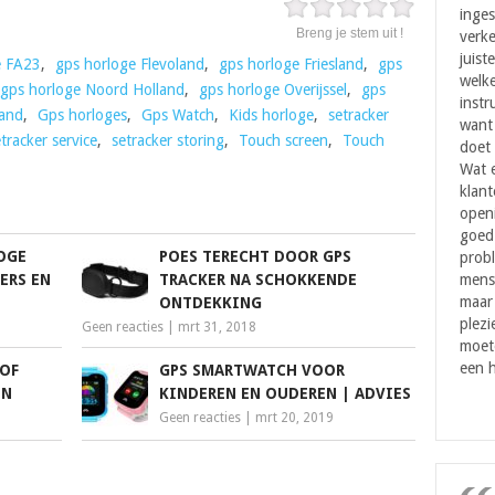
inges
Breng je stem uit !
verke
juist
e FA23
,
gps horloge Flevoland
,
gps horloge Friesland
,
gps
welke
gps horloge Noord Holland
,
gps horloge Overijssel
,
gps
instr
land
,
Gps horloges
,
Gps Watch
,
Kids horloge
,
setracker
want 
tracker service
,
setracker storing
,
Touch screen
,
Touch
doet 
Wat 
klant
openi
goed 
OGE
POES TERECHT DOOR GPS
probl
ERS EN
TRACKER NA SCHOKKENDE
mens
maar
ONTDEKKING
plezi
Geen reacties
|
mrt 31, 2018
moet
een h
 OF
GPS SMARTWATCH VOOR
EN
KINDEREN EN OUDEREN | ADVIES
Geen reacties
|
mrt 20, 2019