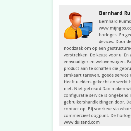
Bernhard Ru
Bernhard Ruimsc
www.mijngps.com
horloges. En ge
devices. Door d
noodzaak om op een gestructuree
verstrekken. De keuze voor u. En
eenvoudiger en weloverwogen. Be
product aan te schaffen die gebr
simkaart tarieven, goede service 
Heeft u elders gekocht en werkt 
niet. Niet getreurd Dan maken wij
configuratie service is ongeken
gebruikershandleidingen door. Da
contact op. Bij voorkeur via wha
commercieel oogpunt. De horloge
www.duizend.com