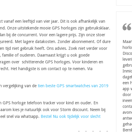
 vanaf een leeftijd van vier jaar. Dit is ook afhankelijk van
nd. Onze uitstekende mooie GPS horloges zijn gebruiksklaar.
 bij de concurrent. Voor een lagere prijs. Zijn onze stoer
gureerd. Met lagere datakosten. Zonder abonnement. Of dure
Maan
horl
en tijd niet gebruik heeft. Ons advies. Zoek niet verder voor
Disc
 familie of ouderen. Daarnaast krijgt u ook goede
lever
ragen over schitterende GPS horloges. Voor kinderen en
gebru
erecht. Het handigste is om contact op te nemen. Via
Inmi
dagel
een h
en vergelijking van de
tien beste GPS smartwatches van 2019
app w
door 
ineen
n GPS horloge telefoon tracker voor kind en ouder. En
cont
Daarom kies je natuurlijk ook voor Storm discount. Neem bij
avond
eel snel via whatsapp.
Bestel Nu ook tijdelijk voor slecht
antwo
geha
Bernh