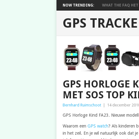
NOW TRENDING:
WHAT THE FAQ HET 
GPS TRACKE
GPS HORLOGE K
MET SOS TOP K
Bernhard Ruimschoot
|
14 december 201
GPS Horloge Kind FA23. Nieuwe model
Waarom een
GPS watch
? Als kinderen 
in het zeil. En je wil natuurlijk ook dat