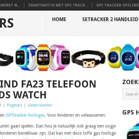
WERKT N...
SMARTWATCH MET GPS TRACK...
GPS TRACKER OFFLINE 
RS
HOME
SETRACKER 2 HANDLEI
IND FA23 TELEFOON
ZOEK
IDS WATCH
8
|
Pagina's
|
Geen reacties
GPS 
len
GPStracker horloges
. Voor kinderen en volwassenen.
buiten gaan spelen. Dan hou je natuurlijk ook graag een oogje
 je kinderen bereikbaar zijn. Dat kan met deze toffe gps horloge