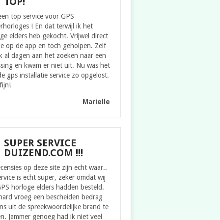
TOP!
een top service voor GPS
rhorloges ! En dat terwijl ik het
ge elders heb gekocht. Vrijwel direct
ie op de app en toch geholpen. Zelf
k al dagen aan het zoeken naar een
sing en kwam er niet uit. Nu was het
e gps installatie service zo opgelost.
fijn!
Marielle
SUPER SERVICE
DUIZEND.COM !!!
censies op deze site zijn echt waar..
rvice is echt super, zeker omdat wij
GPS horloge elders hadden besteld.
hard vroeg een bescheiden bedrag
s uit de spreekwoordelijke brand te
n. Jammer genoeg had ik niet veel