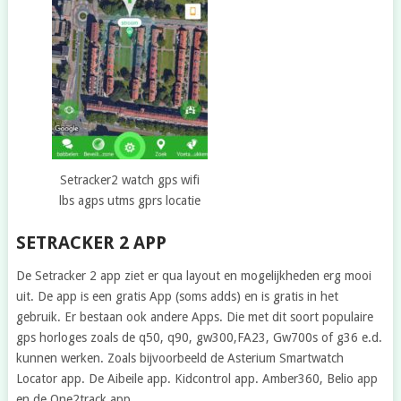
Setracker2 watch gps wifi
lbs agps utms gprs locatie
SETRACKER 2 APP
De Setracker 2 app ziet er qua layout en mogelijkheden erg mooi
uit. De app is een gratis App (soms adds) en is gratis in het
gebruik. Er bestaan ook andere Apps. Die met dit soort populaire
gps horloges zoals de q50, q90, gw300,FA23, Gw700s of g36 e.d.
kunnen werken. Zoals bijvoorbeeld de Asterium Smartwatch
Locator app. De Aibeile app. Kidcontrol app. Amber360, Belio app
en de One2track app.