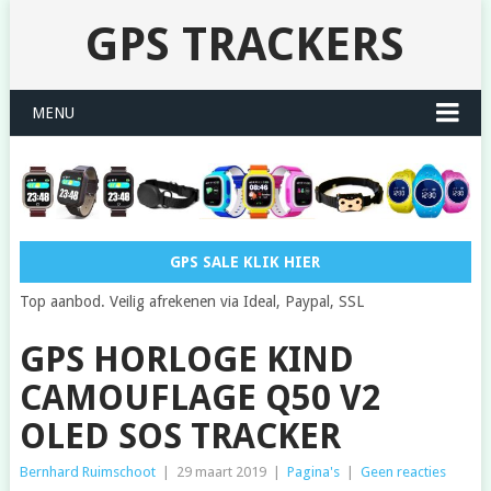
GPS TRACKERS
MENU
GPS SALE KLIK HIER
Top aanbod. Veilig afrekenen via Ideal, Paypal, SSL
GPS HORLOGE KIND
CAMOUFLAGE Q50 V2
OLED SOS TRACKER
Bernhard Ruimschoot
|
29 maart 2019
|
Pagina's
|
Geen reacties