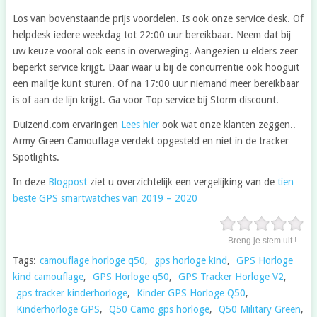
Los van bovenstaande prijs voordelen. Is ook onze service desk. Of
helpdesk iedere weekdag tot 22:00 uur bereikbaar. Neem dat bij
uw keuze vooral ook eens in overweging. Aangezien u elders zeer
beperkt service krijgt. Daar waar u bij de concurrentie ook hooguit
een mailtje kunt sturen. Of na 17:00 uur niemand meer bereikbaar
is of aan de lijn krijgt. Ga voor Top service bij Storm discount.
Duizend.com ervaringen
Lees hier
ook wat onze klanten zeggen..
Army Green Camouflage verdekt opgesteld en niet in de tracker
Spotlights.
In deze
Blogpost
ziet u overzichtelijk een vergelijking van de
tien
beste GPS smartwatches van 2019 – 2020
Breng je stem uit !
Tags:
camouflage horloge q50
,
gps horloge kind
,
GPS Horloge
kind camouflage
,
GPS Horloge q50
,
GPS Tracker Horloge V2
,
gps tracker kinderhorloge
,
Kinder GPS Horloge Q50
,
Kinderhorloge GPS
,
Q50 Camo gps horloge
,
Q50 Military Green
,