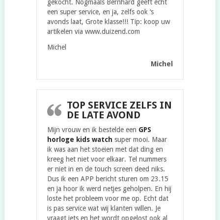
gekocht. Nogmaals Bernhard geeft echt
een super service, en ja, zelfs ook ‘s
avonds laat, Grote klasse!!! Tip: koop uw
artikelen via www.duizend.com
Michel
Michel
TOP SERVICE ZELFS IN
DE LATE AVOND
Mijn vrouw en ik bestelde een
GPS
horloge kids watch
super mooi. Maar
ik was aan het stoeien met dat ding en
kreeg het niet voor elkaar. Tel nummers
er niet in en de touch screen deed niks.
Dus ik een APP bericht sturen om 23.15
en ja hoor ik werd netjes geholpen. En hij
loste het probleem voor me op. Echt dat
is pas service wat wij klanten willen. Je
vraagt iets en het wordt opgelost ook al