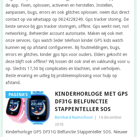
de app. Fixen, oplossen, activeren en herstellen. Instellen,
aanpassen, bugs, errors en ook glitches oplossen. neem dus direct
contact op via whatsapp op 0624228249. Gps tracker storing. De
beste service bij gps tracker storingen, offline. Gps werkt niet, not
networking. Beheerder account autorisatie. Maken wij ook met
onze services. Gps watch Ieder telefoon kinder GPS kids watch
kunnen wij op afstand configureren. Bij foutmeldingen, bugs,
errors en glitches. kinder gps tips voor ouders. Elders gekocht en
deze blijft ook offline? Wij lossen dit ook snel en vakkundig voor u
op. Slechts 17,50 bij complicaties en klachten, snel verholpen.
Beste ervaring en uitleg bij probleemoplossing voor hulp op
afstand.
KINDERHORLOGE MET GPS
PAGINA'S
DF31G BELFUNCTIE
STAPPENTELLER SOS
Bernhard Ruimschoot
|
14 december
2018
Kinderhorloge GPS DF31G Belfunctie Stappenteller SOS. Nieuwe