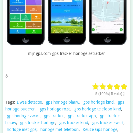
mijngps.com gps tracker horloge setracker
&
5
(100%)
5
vote[s]
Tags:
Dwaaldetectie
,
gps horloge blauw
,
gps horloge kind
,
gps
horloge ouderen
,
gps horloge roze
,
gps horloge telefoon kind
,
gps horloge zwart
,
gps tracker
,
gps tracker app
,
gps tracker
blauw
,
gps tracker horloge
,
gps tracker kind
,
gps tracker zwart
,
horloge met gps
,
horloge met telefoon
,
Keuze Gps horloge
,