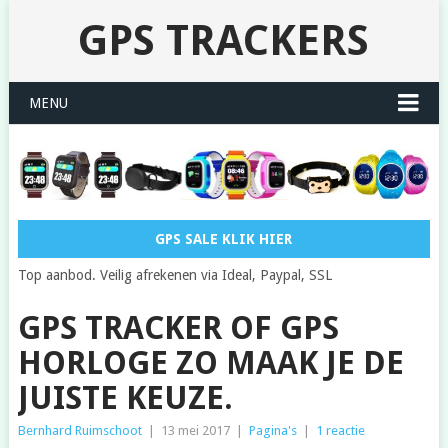
GPS TRACKERS
MENU
GPS SALE KLIK HIER
Top aanbod. Veilig afrekenen via Ideal, Paypal, SSL
GPS TRACKER OF GPS
HORLOGE ZO MAAK JE DE
JUISTE KEUZE.
Bernhard Ruimschoot
|
13 mei 2017
|
Pagina's
|
1 reactie