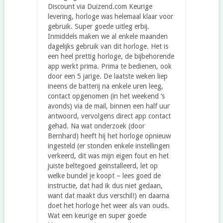
Discount via Duizend.com Keurige
levering, horloge was helemaal klaar voor
gebruik. Super goede uitleg erbij.
Inmiddels maken we al enkele maanden
dagelijks gebruik van dit horloge. Het is
een heel prettig horloge, de bijbehorende
app werkt prima. Prima te bedienen, ook
door een 5 jarige. De laatste weken liep
ineens de batterij na enkele uren leeg,
contact opgenomen (in het weekend ‘s
avonds) via de mail, binnen een half uur
antwoord, vervolgens direct app contact
gehad. Na wat onderzoek (door
Bernhard) heeft hij het horloge opnieuw
ingesteld (er stonden enkele instellingen
verkeerd, dit was mijn eigen fout en het
juiste beltegoed geïnstalleerd, let op
welke bundel je koopt – lees goed de
instructie, dat had ik dus niet gedaan,
want dat maakt dus verschil!) en daarna
doet het horloge het weer als van ouds.
Wat een keurige en super goede