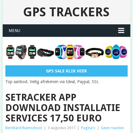
GPS TRACKERS
MENU
GPS SALE KLIK HIER
Top aanbod. Veilig afrekenen via Ideal, Paypal, SSL
SETRACKER APP
DOWNLOAD INSTALLATIE
SERVICES 17,50 EURO
Bernhard Ruimschoot
|
3 augustus 2017
|
Pagina's
|
Geen reacties