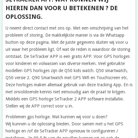
HIERIN DAN VOOR U BETEKENEN ? DE
OPLOSSING.
U neemt direct contact met ons op. Met een omschrijving van het
probleem of storing. De makkelijkste manier is via de Whatsapp
button op deze pagina. Met de juiste gegevens sluiten wij voor u
uit waar het probleem ligt. Of wat de reden is waardoor de storing
ontstaat. De SeTracker APP is een gratis APP. Voor GPS horloges
voor kinderen en volwassen van diverse merken. Veel gebruikte
modellen GPS horloges zijn de Q50 kids watch. Q50 smartwatch,
Q50 versie 2. Q90 Smartwatch met GPS Wifi en Touchscreen etc.
Deze horloges maken allemaal gebruik van deze tracking App. En is
met onvoldoende kennis niet eenvoudig aan de praat te krijgen.
Middels een GPS horloge SeTracker 2 APP software installatie.
Stellen wij de APP correct voor u in.
Problemen gps horloge. Wat kunnen wij voor u doen?
Wij kunnen u de oplossing bieden. Door samen met u het GPS
horloge en /of de SeTracker APP opnieuw te configureren /
installeren. In 99,9 % van de gevallen kunnen wij zo ook de