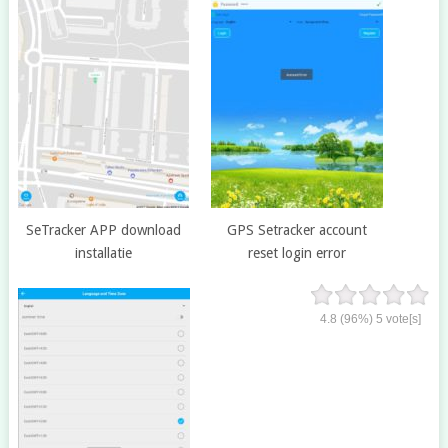
SeTracker APP download
GPS Setracker account
installatie
reset login error
4.8
(96%)
5
vote[s]