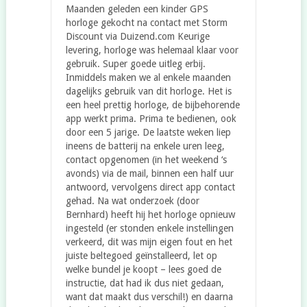
Maanden geleden een kinder GPS
horloge gekocht na contact met Storm
Discount via Duizend.com Keurige
levering, horloge was helemaal klaar voor
gebruik. Super goede uitleg erbij.
Inmiddels maken we al enkele maanden
dagelijks gebruik van dit horloge. Het is
een heel prettig horloge, de bijbehorende
app werkt prima. Prima te bedienen, ook
door een 5 jarige. De laatste weken liep
ineens de batterij na enkele uren leeg,
contact opgenomen (in het weekend ‘s
avonds) via de mail, binnen een half uur
antwoord, vervolgens direct app contact
gehad. Na wat onderzoek (door
Bernhard) heeft hij het horloge opnieuw
ingesteld (er stonden enkele instellingen
verkeerd, dit was mijn eigen fout en het
juiste beltegoed geïnstalleerd, let op
welke bundel je koopt – lees goed de
instructie, dat had ik dus niet gedaan,
want dat maakt dus verschil!) en daarna