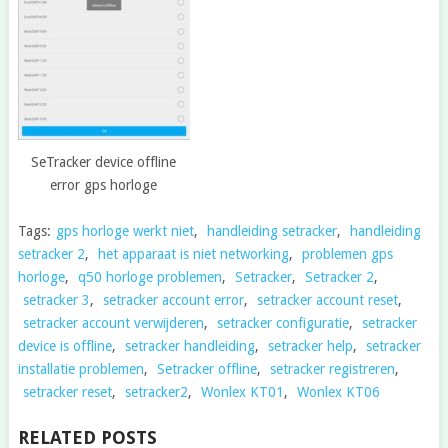
SeTracker device offline
error gps horloge
Tags:
gps horloge werkt niet
,
handleiding setracker
,
handleiding
setracker 2
,
het apparaat is niet networking
,
problemen gps
horloge
,
q50 horloge problemen
,
Setracker
,
Setracker 2
,
setracker 3
,
setracker account error
,
setracker account reset
,
setracker account verwijderen
,
setracker configuratie
,
setracker
device is offline
,
setracker handleiding
,
setracker help
,
setracker
installatie problemen
,
Setracker offline
,
setracker registreren
,
setracker reset
,
setracker2
,
Wonlex KT01
,
Wonlex KT06
RELATED POSTS