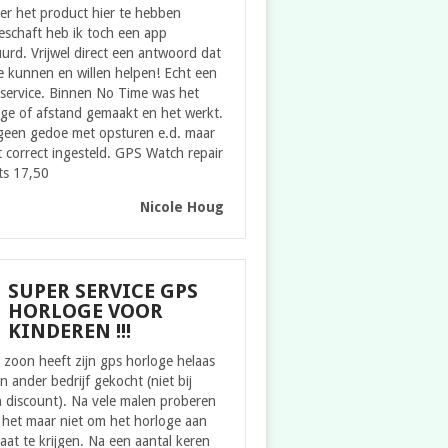
er het product hier te hebben
eschaft heb ik toch een app
urd. Vrijwel direct een antwoord dat
 kunnen en willen helpen! Echt een
service. Binnen No Time was het
ge of afstand gemaakt en het werkt.
geen gedoe met opsturen e.d. maar
t correct ingesteld. GPS Watch repair
ts 17,50
Nicole Houg
SUPER SERVICE GPS
HORLOGE VOOR
KINDEREN !!!
zoon heeft zijn gps horloge helaas
en ander bedrijf gekocht (niet bij
 discount). Na vele malen proberen
 het maar niet om het horloge aan
aat te krijgen. Na een aantal keren