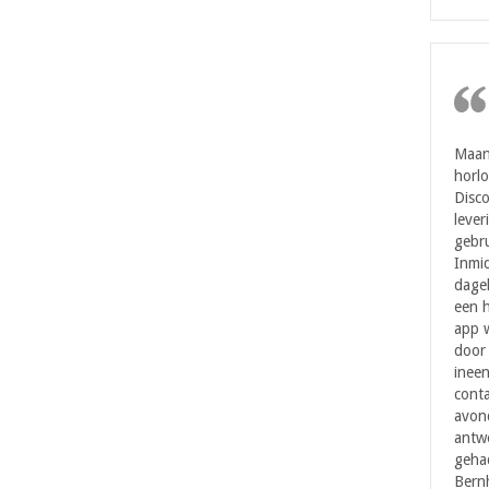
Maan
horl
Disc
lever
gebru
Inmi
dagel
een h
app w
door 
ineen
cont
avond
antwo
geha
Bernh