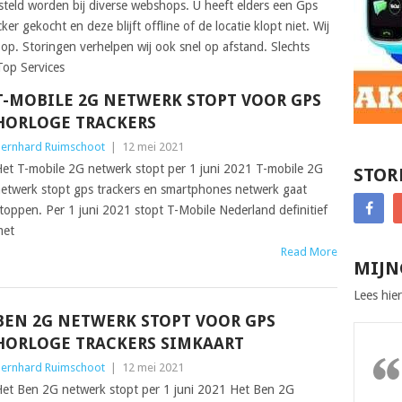
steld worden bij diverse webshops. U heeft elders een Gps
er gekocht en deze blijft offline of de locatie klopt niet. Wij
 op. Storingen verhelpen wij ook snel op afstand. Slechts
Top Services
T-MOBILE 2G NETWERK STOPT VOOR GPS
HORLOGE TRACKERS
ernhard Ruimschoot
|
12 mei 2021
et T-mobile 2G netwerk stopt per 1 juni 2021 T-mobile 2G
STOR
etwerk stopt gps trackers en smartphones netwerk gaat
toppen. Per 1 juni 2021 stopt T-Mobile Nederland definitief
met
Read More
MIJN
Lees hier
BEN 2G NETWERK STOPT VOOR GPS
HORLOGE TRACKERS SIMKAART
ernhard Ruimschoot
|
12 mei 2021
et Ben 2G netwerk stopt per 1 juni 2021 Het Ben 2G