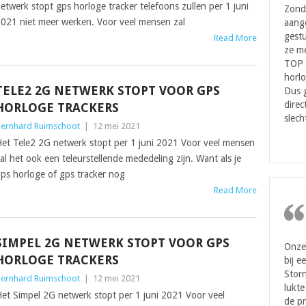
etwerk stopt gps horloge tracker telefoons zullen per 1 juni
Zond
021 niet meer werken. Voor veel mensen zal
aang
gestu
Read More
ze me
TOP 
horlo
TELE2 2G NETWERK STOPT VOOR GPS
Dus 
direc
HORLOGE TRACKERS
slech
ernhard Ruimschoot
|
12 mei 2021
et Tele2 2G netwerk stopt per 1 juni 2021 Voor veel mensen
al het ook een teleurstellende mededeling zijn. Want als je
ps horloge of gps tracker nog
Read More
SIMPEL 2G NETWERK STOPT VOOR GPS
Onze 
HORLOGE TRACKERS
bij e
Storn
ernhard Ruimschoot
|
12 mei 2021
lukte
et Simpel 2G netwerk stopt per 1 juni 2021 Voor veel
de pr