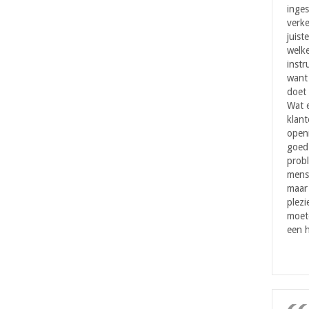
inges
verke
juist
welke
instr
want 
doet 
Wat 
klant
openi
goed 
probl
mens
maar
plezi
moet
een h