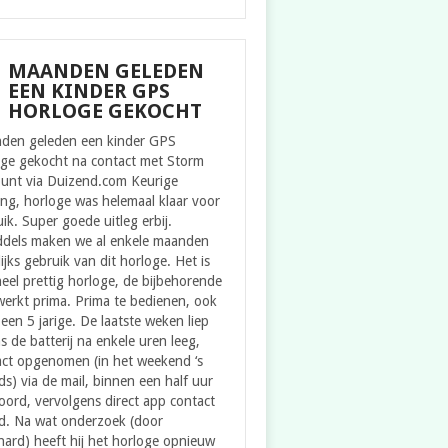
MAANDEN GELEDEN
EEN KINDER GPS
HORLOGE GEKOCHT
den geleden een kinder GPS
oge gekocht na contact met Storm
ount via Duizend.com Keurige
ing, horloge was helemaal klaar voor
ik. Super goede uitleg erbij.
ddels maken we al enkele maanden
ijks gebruik van dit horloge. Het is
eel prettig horloge, de bijbehorende
erkt prima. Prima te bedienen, ook
een 5 jarige. De laatste weken liep
s de batterij na enkele uren leeg,
act opgenomen (in het weekend ‘s
s) via de mail, binnen een half uur
ord, vervolgens direct app contact
d. Na wat onderzoek (door
ard) heeft hij het horloge opnieuw