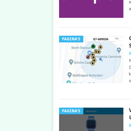
m
a
PAGINA'S
B
N
D
k
o
PAGINA'S
B