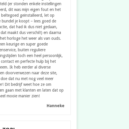
teld (er stonden enkele instellingen
erd, dit was mijn eigen fout en het
e beltegoed geïnstalleerd, let op
 bundel je koopt – lees goed de
uctie, dat had ik dus niet gedaan,
dat maakt dus verschil!) en daarna
het horloge het weer als van ouds.
een keurige en super goede
enservice, buiten reguliere
ngstijden toch een heel persoonlijk,
contact en perfecte hulp bij het
eem. Ik heb eerder al diverse
en doorverwezen naar deze site,
 doe dat nu met nog veel meer
er! Dit bedrijf weet hoe ze om
en gaan met klanten en laten dat op
eel mooie manier zien!
Hanneke