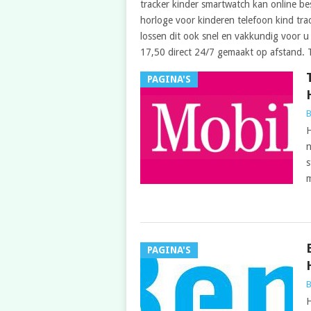
tracker kinder smartwatch kan online be
horloge voor kinderen telefoon kind track
lossen dit ook snel en vakkundig voor u
17,50 direct 24/7 gemaakt op afstand. 
PAGINA'S
B
H
n
s
PAGINA'S
B
H