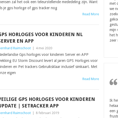
ensen zal het ook een teleurstellende mededeling zijn. Want
met d
ls je gps horloge of gps tracker nog
we n
zoeke
Read More
geko
gestu
mijn
GPS HORLOGES VOOR KINDEREN NL
het h
SERVER EN APP
zeer 
ernhard Ruimschoot
|
4 mei 2020
ederlandse Gps horloges voor kinderen Server en APP
ekking EU Storm Discount levert al jaren GPS Horloges voor
inderen en Pet trackers Gebruiksklaar inclusief simkaart. Met
nze eigen
Read More
VEILIGE GPS HORLOGES VOOR KINDEREN
Ik h
UPDATE | SETRACKER APP
helaa
een g
ernhard Ruimschoot
|
8 februari 2019
frust