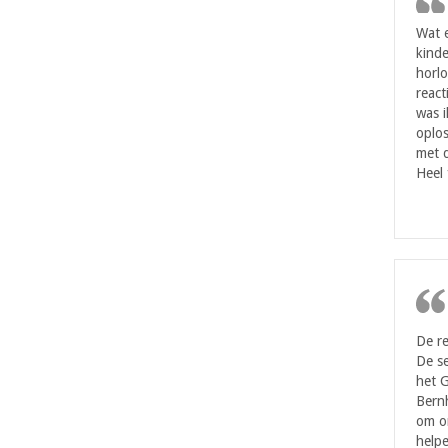
Wat 
kinde
horlo
react
was i
oplos
met d
Heel 
De re
De se
het 
Bern
om on
helpe