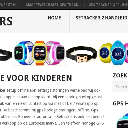
WERKT N...
SMARTWATCH MET GPS TRACK...
GPS TRACKER OFFLINE 
RS
HOME
SETRACKER 2 HANDLEI
ZOEK
GE VOOR KINDEREN
ker setup offline apn settings storingen verhelpen wij ook
en koppelen aan de app wordt bij een storing snel opgelost.
GPS 
ruik van en neem contact op via mail of bel / whatsapp op
 De beste service bij gps horloge storingen, offline, Gps
problemen. Beheerder autorisatie Setracker is ook een bedrijf
rs verkoop op de Europese markt. Een telefoon horloge GPS