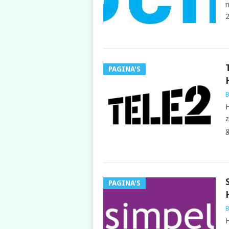
n
2
PAGINA'S
B
H
z
g
PAGINA'S
B
H