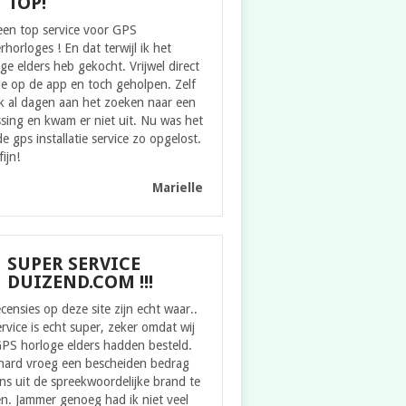
TOP!
een top service voor GPS
rhorloges ! En dat terwijl ik het
ge elders heb gekocht. Vrijwel direct
ie op de app en toch geholpen. Zelf
k al dagen aan het zoeken naar een
sing en kwam er niet uit. Nu was het
e gps installatie service zo opgelost.
fijn!
Marielle
SUPER SERVICE
DUIZEND.COM !!!
censies op deze site zijn echt waar..
rvice is echt super, zeker omdat wij
GPS horloge elders hadden besteld.
hard vroeg een bescheiden bedrag
s uit de spreekwoordelijke brand te
n. Jammer genoeg had ik niet veel