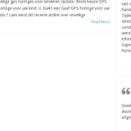
eilige gps horloges voor kinderen Update: Beste keuze GPS
van d
orloge voor uw kind. U zoekt een Gaaf GPS horloge voor uw
handl
ids ? Lees eerst dit recente artikel over onveilige
Tijde
terec
Read More
zonda
werd 
infor
Super
horlo
Goede
duize
uitge