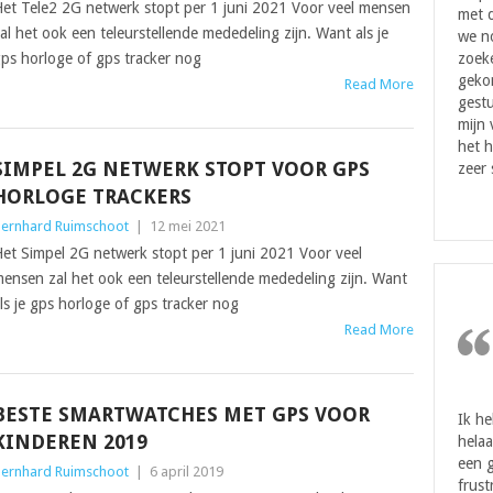
et Tele2 2G netwerk stopt per 1 juni 2021 Voor veel mensen
met d
al het ook een teleurstellende mededeling zijn. Want als je
we n
ps horloge of gps tracker nog
zoeke
geko
Read More
gestu
mijn
het h
SIMPEL 2G NETWERK STOPT VOOR GPS
zeer 
HORLOGE TRACKERS
ernhard Ruimschoot
|
12 mei 2021
et Simpel 2G netwerk stopt per 1 juni 2021 Voor veel
ensen zal het ook een teleurstellende mededeling zijn. Want
ls je gps horloge of gps tracker nog
Read More
BESTE SMARTWATCHES MET GPS VOOR
Ik h
KINDEREN 2019
helaa
een g
ernhard Ruimschoot
|
6 april 2019
frust