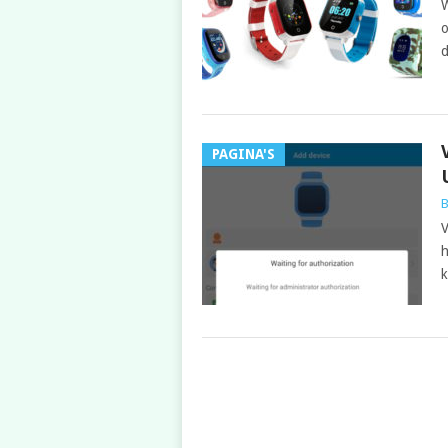
W
o
d
PAGINA'S
B
V
h
k
POSTS
NAVIGATION