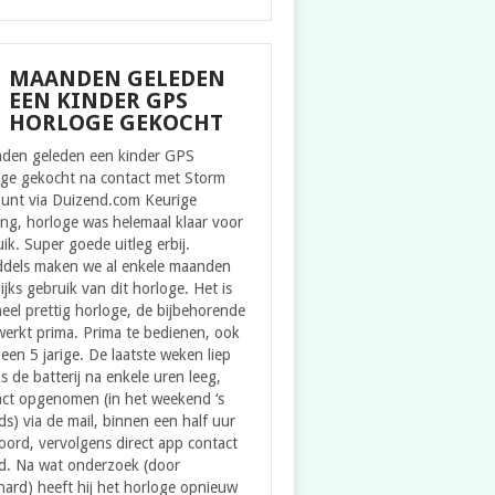
MAANDEN GELEDEN
EEN KINDER GPS
HORLOGE GEKOCHT
den geleden een kinder GPS
oge gekocht na contact met Storm
ount via Duizend.com Keurige
ing, horloge was helemaal klaar voor
ik. Super goede uitleg erbij.
ddels maken we al enkele maanden
ijks gebruik van dit horloge. Het is
eel prettig horloge, de bijbehorende
erkt prima. Prima te bedienen, ook
een 5 jarige. De laatste weken liep
s de batterij na enkele uren leeg,
act opgenomen (in het weekend ‘s
s) via de mail, binnen een half uur
ord, vervolgens direct app contact
d. Na wat onderzoek (door
ard) heeft hij het horloge opnieuw