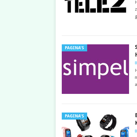
H
z
g
PAGINA'S
B
H
m
a
PAGINA'S
B