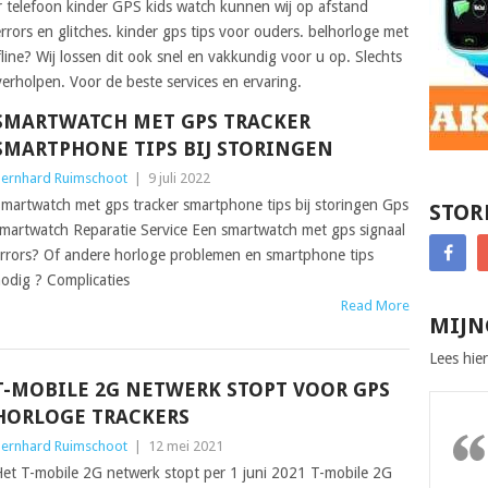
r telefoon kinder GPS kids watch kunnen wij op afstand
rrors en glitches. kinder gps tips voor ouders. belhorloge met
fline? Wij lossen dit ook snel en vakkundig voor u op. Slechts
 verholpen. Voor de beste services en ervaring.
SMARTWATCH MET GPS TRACKER
SMARTPHONE TIPS BIJ STORINGEN
ernhard Ruimschoot
|
9 juli 2022
martwatch met gps tracker smartphone tips bij storingen Gps
STOR
martwatch Reparatie Service Een smartwatch met gps signaal
rrors? Of andere horloge problemen en smartphone tips
odig ? Complicaties
Read More
MIJN
Lees hier
T-MOBILE 2G NETWERK STOPT VOOR GPS
HORLOGE TRACKERS
ernhard Ruimschoot
|
12 mei 2021
et T-mobile 2G netwerk stopt per 1 juni 2021 T-mobile 2G