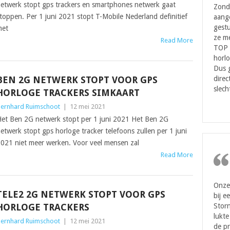
etwerk stopt gps trackers en smartphones netwerk gaat
Zond
toppen. Per 1 juni 2021 stopt T-Mobile Nederland definitief
aang
gestu
met
ze me
Read More
TOP 
horlo
Dus 
BEN 2G NETWERK STOPT VOOR GPS
direc
slech
HORLOGE TRACKERS SIMKAART
ernhard Ruimschoot
|
12 mei 2021
et Ben 2G netwerk stopt per 1 juni 2021 Het Ben 2G
etwerk stopt gps horloge tracker telefoons zullen per 1 juni
021 niet meer werken. Voor veel mensen zal
Read More
Onze 
TELE2 2G NETWERK STOPT VOOR GPS
bij e
HORLOGE TRACKERS
Storn
lukte
ernhard Ruimschoot
|
12 mei 2021
de pr