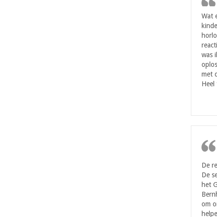
Wat 
kinde
horlo
react
was i
oplos
met d
Heel 
De re
De se
het 
Bern
om on
helpe