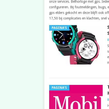
onze services. Belhorloge met gps. Iede
configureren. Bij foutmeldingen, bugs, e
gps elders gekocht en deze blijft ook of
17,50 bij complicaties en klachten, snel
PAGINA'S
B
S
s
e
n
PAGINA'S
B
H