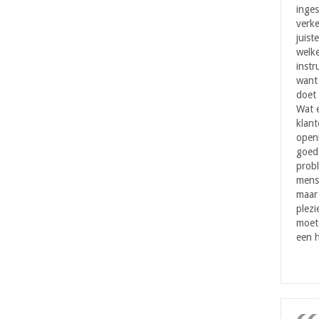
inges
verke
juist
welke
instr
want 
doet 
Wat 
klant
openi
goed 
probl
mens
maar
plezi
moet
een h