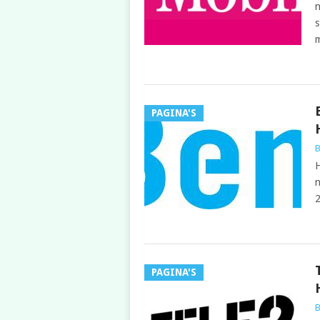
n
s
PAGINA'S
B
H
n
2
PAGINA'S
B