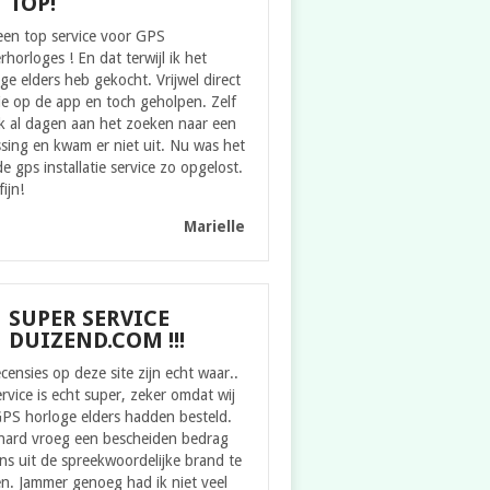
TOP!
een top service voor GPS
rhorloges ! En dat terwijl ik het
ge elders heb gekocht. Vrijwel direct
ie op de app en toch geholpen. Zelf
k al dagen aan het zoeken naar een
sing en kwam er niet uit. Nu was het
e gps installatie service zo opgelost.
fijn!
Marielle
SUPER SERVICE
DUIZEND.COM !!!
censies op deze site zijn echt waar..
rvice is echt super, zeker omdat wij
GPS horloge elders hadden besteld.
hard vroeg een bescheiden bedrag
s uit de spreekwoordelijke brand te
n. Jammer genoeg had ik niet veel