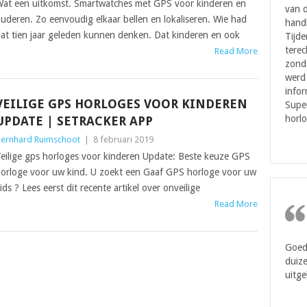
at een uitkomst. Smartwatches met GPS voor kinderen en
van d
uderen. Zo eenvoudig elkaar bellen en lokaliseren. Wie had
handl
at tien jaar geleden kunnen denken. Dat kinderen en ook
Tijde
terec
Read More
zonda
werd 
infor
VEILIGE GPS HORLOGES VOOR KINDEREN
Super
horlo
UPDATE | SETRACKER APP
ernhard Ruimschoot
|
8 februari 2019
eilige gps horloges voor kinderen Update: Beste keuze GPS
orloge voor uw kind. U zoekt een Gaaf GPS horloge voor uw
ids ? Lees eerst dit recente artikel over onveilige
Read More
Goede
duize
uitge