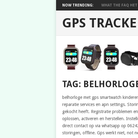
NOW TRENDING:
WHAT THE FAQ HET 
GPS TRACKE
TAG: BELHORLOG
belhorloge met gps smartwatch kinderen
reparatie services en apn settings. Stori
gekocht heeft. Registratie problemen en
oplossen, activeren en herstellen. Inste
direct contact op via whatsapp op 06242
storingen, offline. Gps werkt niet, not