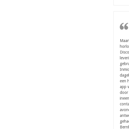
Maan
horl
Disc
lever
gebru
Inmi
dagel
een h
app w
door 
ineen
cont
avond
antwo
geha
Bernh