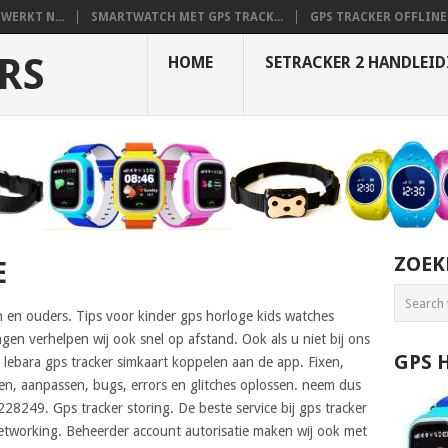
WERKT N...
SMARTWATCH MET GPS TRACK...
GPS TRACKER OFFLINE 
RS
HOME
SETRACKER 2 HANDLEI
ZOEK
E
 en ouders. Tips voor kinder gps horloge kids watches
ngen verhelpen wij ook snel op afstand. Ook als u niet bij ons
GPS 
 lebara gps tracker simkaart koppelen aan de app. Fixen,
llen, aanpassen, bugs, errors en glitches oplossen. neem dus
28249. Gps tracker storing. De beste service bij gps tracker
 networking. Beheerder account autorisatie maken wij ook met