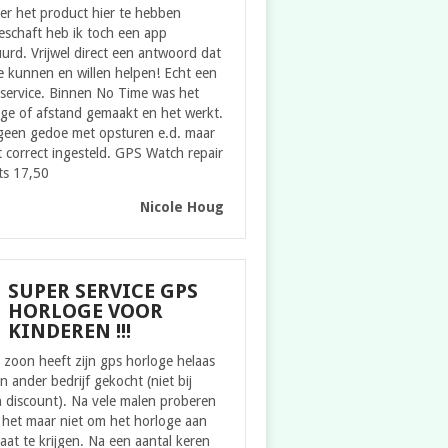
er het product hier te hebben
eschaft heb ik toch een app
urd. Vrijwel direct een antwoord dat
 kunnen en willen helpen! Echt een
service. Binnen No Time was het
ge of afstand gemaakt en het werkt.
geen gedoe met opsturen e.d. maar
t correct ingesteld. GPS Watch repair
ts 17,50
Nicole Houg
SUPER SERVICE GPS
HORLOGE VOOR
KINDEREN !!!
zoon heeft zijn gps horloge helaas
en ander bedrijf gekocht (niet bij
 discount). Na vele malen proberen
 het maar niet om het horloge aan
aat te krijgen. Na een aantal keren