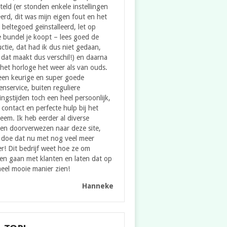
teld (er stonden enkele instellingen
erd, dit was mijn eigen fout en het
e beltegoed geïnstalleerd, let op
 bundel je koopt – lees goed de
uctie, dat had ik dus niet gedaan,
dat maakt dus verschil!) en daarna
het horloge het weer als van ouds.
een keurige en super goede
enservice, buiten reguliere
ngstijden toch een heel persoonlijk,
contact en perfecte hulp bij het
eem. Ik heb eerder al diverse
en doorverwezen naar deze site,
 doe dat nu met nog veel meer
er! Dit bedrijf weet hoe ze om
en gaan met klanten en laten dat op
eel mooie manier zien!
Hanneke