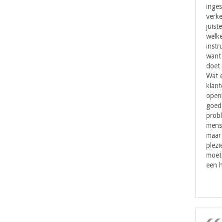
inges
verke
juist
welke
instr
want 
doet 
Wat 
klant
openi
goed 
probl
mens
maar
plezi
moet
een h