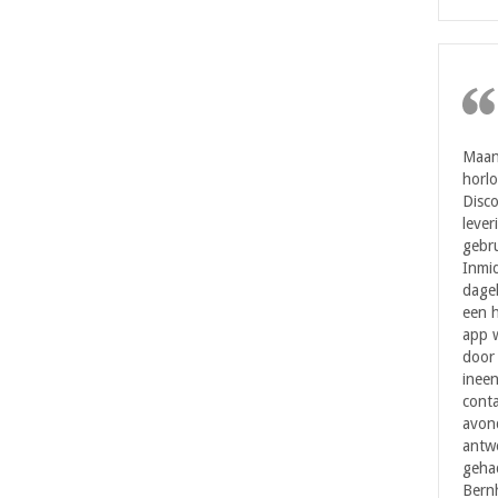
Maan
horl
Disc
lever
gebru
Inmi
dagel
een h
app w
door 
ineen
cont
avond
antwo
geha
Bernh