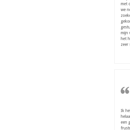
met d
we n
zoeke
geko
gestu
mijn
het h
zeer 
Ik h
helaa
een g
frust