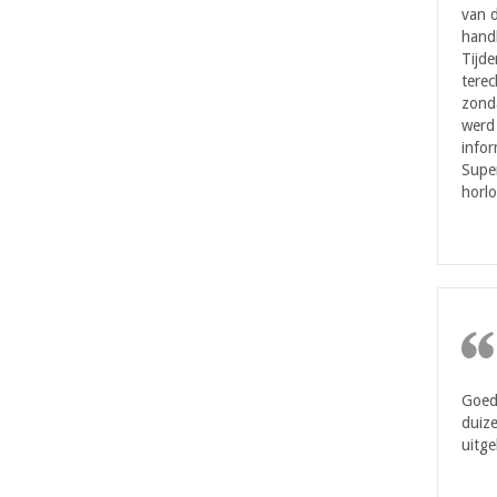
van d
handl
Tijde
terec
zonda
werd 
infor
Super
horlo
Goede
duize
uitge