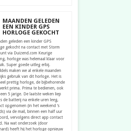
MAANDEN GELEDEN
EEN KINDER GPS
HORLOGE GEKOCHT
den geleden een kinder GPS
oge gekocht na contact met Storm
ount via Duizend.com Keurige
ing, horloge was helemaal klaar voor
ik. Super goede uitleg erbij.
ddels maken we al enkele maanden
ijks gebruik van dit horloge. Het is
eel prettig horloge, de bijbehorende
erkt prima. Prima te bedienen, ook
een 5 jarige. De laatste weken liep
s de batterij na enkele uren leeg,
act opgenomen (in het weekend ‘s
s) via de mail, binnen een half uur
ord, vervolgens direct app contact
d. Na wat onderzoek (door
ard) heeft hij het horloge opnieuw