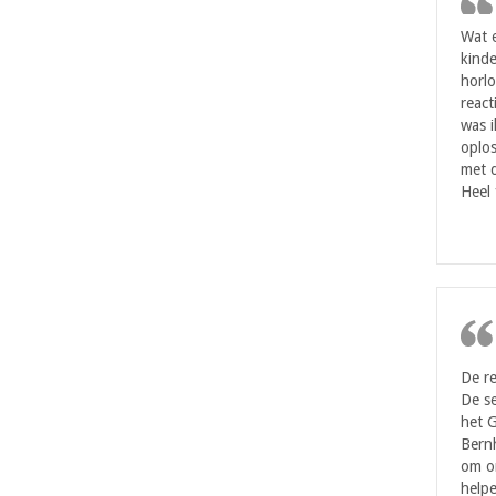
Wat 
kinde
horlo
react
was i
oplos
met d
Heel 
De re
De se
het 
Bern
om on
helpe