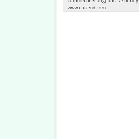
commercieel oogpunt. De horloge
www.duizend.com