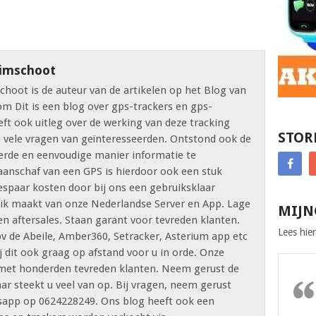
imschoot
hoot is de auteur van de artikelen op het Blog van
 Dit is een blog over gps-trackers en gps-
eft ook uitleg over de werking van deze tracking
STOR
e vele vragen van geïnteresseerden. Ontstond ook de
rde en eenvoudige manier informatie te
 aanschaf van een GPS is hierdoor ook een stuk
spaar kosten door bij ons een gebruiksklaar
uik maakt van onze Nederlandse Server en App. Lage
MIJN
en aftersales. Staan garant voor tevreden klanten.
Lees hier
bv de Abeile, Amber360, Setracker, Asterium app etc
 dit ook graag op afstand voor u in orde. Onze
d met honderden tevreden klanten. Neem gerust de
ar steekt u veel van op. Bij vragen, neem gerust
tsapp op 0624228249. Ons blog heeft ook een