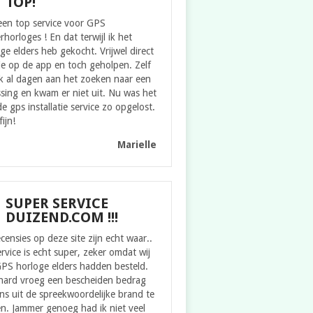
TOP!
een top service voor GPS
rhorloges ! En dat terwijl ik het
ge elders heb gekocht. Vrijwel direct
ie op de app en toch geholpen. Zelf
k al dagen aan het zoeken naar een
sing en kwam er niet uit. Nu was het
e gps installatie service zo opgelost.
fijn!
Marielle
SUPER SERVICE
DUIZEND.COM !!!
censies op deze site zijn echt waar..
rvice is echt super, zeker omdat wij
GPS horloge elders hadden besteld.
hard vroeg een bescheiden bedrag
s uit de spreekwoordelijke brand te
n. Jammer genoeg had ik niet veel