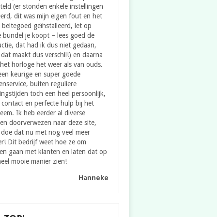
teld (er stonden enkele instellingen
erd, dit was mijn eigen fout en het
e beltegoed geïnstalleerd, let op
 bundel je koopt – lees goed de
uctie, dat had ik dus niet gedaan,
dat maakt dus verschil!) en daarna
het horloge het weer als van ouds.
een keurige en super goede
enservice, buiten reguliere
ngstijden toch een heel persoonlijk,
contact en perfecte hulp bij het
eem. Ik heb eerder al diverse
en doorverwezen naar deze site,
 doe dat nu met nog veel meer
er! Dit bedrijf weet hoe ze om
en gaan met klanten en laten dat op
eel mooie manier zien!
Hanneke