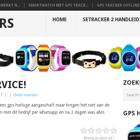
WERKT N...
SMARTWATCH MET GPS TRACK...
GPS TRACKER OFFLINE 
RS
HOME
SETRACKER 2 HANDLEI
VICE!
ZOEK
17
|
|
Geen reacties
nees gps horloge aangeschaft maar kregen het niet aan de
GPS 
 met dit bedrijf per whatsapp en na 2 dagen was alles
Breng je stem uit !