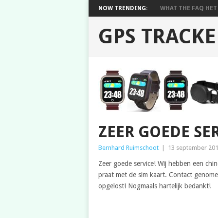
NOW TRENDING:
WHAT THE FAQ HET 
GPS TRACKE
ZEER GOEDE SER
Bernhard Ruimschoot
|
13 september 20
Zeer goede service! Wij hebben een chi
praat met de sim kaart. Contact genomen
opgelost! Nogmaals hartelijk bedankt!