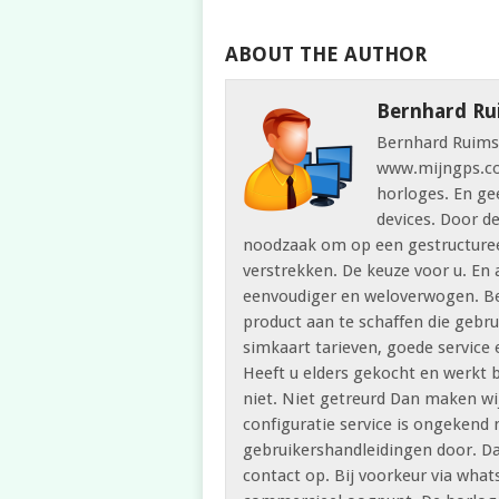
ABOUT THE AUTHOR
Bernhard Ru
Bernhard Ruimsc
www.mijngps.com
horloges. En ge
devices. Door d
noodzaak om op een gestructuree
verstrekken. De keuze voor u. En
eenvoudiger en weloverwogen. Be
product aan te schaffen die gebr
simkaart tarieven, goede service 
Heeft u elders gekocht en werkt 
niet. Niet getreurd Dan maken wij
configuratie service is ongeken
gebruikershandleidingen door. Da
contact op. Bij voorkeur via wha