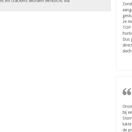
s en trackers worden verkocht via
Zond
aang
gestu
ze me
TOP 
horlo
Dus 
direc
slech
Onze 
bij e
Storn
lukte
de pr