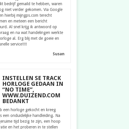
it bedrijf gemaild te hebben, waren
og niet verder gekomen. Via Google
n hierbij mijngps.com terecht
men en meteen een bericht
urd. Al snel krijg ik antwoord op
 vraag en na wat handelingen werkte
orloge al. Erg blij met de goeie en
snelle service!!!!
Susan
INSTELLEN SE TRACK
HORLOGE GEDAAN IN
“NO TIME”,
WWW.DUIZEND.COM
BEDANKT
eb een horloge gekocht en kreeg
s een onduidelijke handleiding. Na
eruime tijd bezig te zijn, een hoop
ratie en het proberen in te stellen