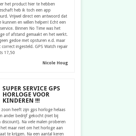
er het product hier te hebben
eschaft heb ik toch een app
urd. Vrijwel direct een antwoord dat
 kunnen en willen helpen! Echt een
service. Binnen No Time was het
ge of afstand gemaakt en het werkt.
geen gedoe met opsturen e.d. maar
t correct ingesteld. GPS Watch repair
ts 17,50
Nicole Houg
SUPER SERVICE GPS
HORLOGE VOOR
KINDEREN !!!
zoon heeft zijn gps horloge helaas
en ander bedrijf gekocht (niet bij
 discount). Na vele malen proberen
 het maar niet om het horloge aan
aat te krijgen. Na een aantal keren