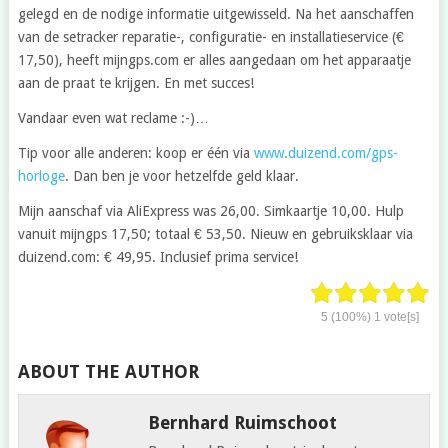
gelegd en de nodige informatie uitgewisseld. Na het aanschaffen
van de setracker reparatie-, configuratie- en installatieservice (€
17,50), heeft mijngps.com er alles aangedaan om het apparaatje
aan de praat te krijgen. En met succes!
Vandaar even wat reclame :-)…
Tip voor alle anderen: koop er één via
www.duizend.com/gps-
horloge
. Dan ben je voor hetzelfde geld klaar.
Mijn aanschaf via AliExpress was 26,00. Simkaartje 10,00. Hulp
vanuit mijngps 17,50; totaal € 53,50. Nieuw en gebruiksklaar via
duizend.com: € 49,95. Inclusief prima service!
5
(100%)
1
vote[s]
ABOUT THE AUTHOR
Bernhard Ruimschoot