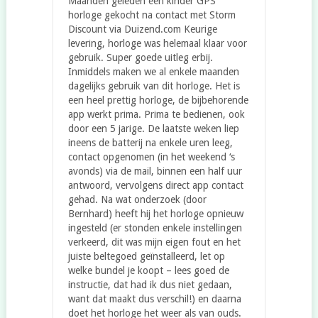
Maanden geleden een kinder GPS
horloge gekocht na contact met Storm
Discount via Duizend.com Keurige
levering, horloge was helemaal klaar voor
gebruik. Super goede uitleg erbij.
Inmiddels maken we al enkele maanden
dagelijks gebruik van dit horloge. Het is
een heel prettig horloge, de bijbehorende
app werkt prima. Prima te bedienen, ook
door een 5 jarige. De laatste weken liep
ineens de batterij na enkele uren leeg,
contact opgenomen (in het weekend ‘s
avonds) via de mail, binnen een half uur
antwoord, vervolgens direct app contact
gehad. Na wat onderzoek (door
Bernhard) heeft hij het horloge opnieuw
ingesteld (er stonden enkele instellingen
verkeerd, dit was mijn eigen fout en het
juiste beltegoed geïnstalleerd, let op
welke bundel je koopt – lees goed de
instructie, dat had ik dus niet gedaan,
want dat maakt dus verschil!) en daarna
doet het horloge het weer als van ouds.