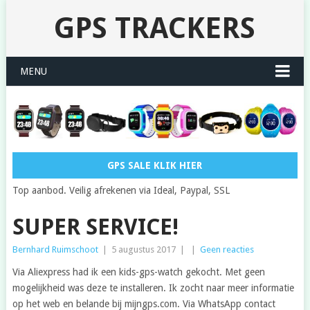
GPS TRACKERS
MENU
GPS SALE KLIK HIER
Top aanbod. Veilig afrekenen via Ideal, Paypal, SSL
SUPER SERVICE!
Bernhard Ruimschoot
|
5 augustus 2017
|
|
Geen reacties
Via Aliexpress had ik een kids-gps-watch gekocht. Met geen
mogelijkheid was deze te installeren. Ik zocht naar meer informatie
op het web en belande bij mijngps.com. Via WhatsApp contact