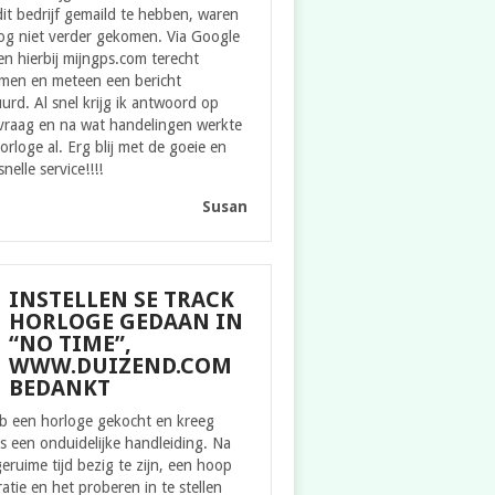
it bedrijf gemaild te hebben, waren
og niet verder gekomen. Via Google
n hierbij mijngps.com terecht
men en meteen een bericht
urd. Al snel krijg ik antwoord op
 vraag en na wat handelingen werkte
orloge al. Erg blij met de goeie en
snelle service!!!!
Susan
INSTELLEN SE TRACK
HORLOGE GEDAAN IN
“NO TIME”,
WWW.DUIZEND.COM
BEDANKT
eb een horloge gekocht en kreeg
s een onduidelijke handleiding. Na
eruime tijd bezig te zijn, een hoop
ratie en het proberen in te stellen