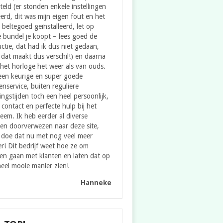
teld (er stonden enkele instellingen
erd, dit was mijn eigen fout en het
e beltegoed geïnstalleerd, let op
 bundel je koopt – lees goed de
uctie, dat had ik dus niet gedaan,
dat maakt dus verschil!) en daarna
het horloge het weer als van ouds.
een keurige en super goede
enservice, buiten reguliere
ngstijden toch een heel persoonlijk,
contact en perfecte hulp bij het
eem. Ik heb eerder al diverse
en doorverwezen naar deze site,
 doe dat nu met nog veel meer
er! Dit bedrijf weet hoe ze om
en gaan met klanten en laten dat op
eel mooie manier zien!
Hanneke