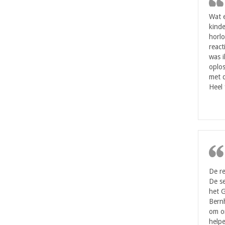
Wat 
kinde
horlo
react
was i
oplos
met d
Heel 
De re
De se
het 
Bern
om on
helpe