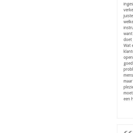
inges
verke
juist
welke
instr
want 
doet 
Wat 
klant
openi
goed 
probl
mens
maar
plezi
moet
een h