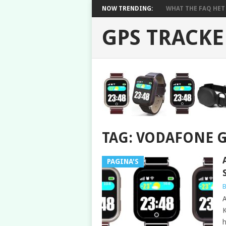
NOW TRENDING:
WHAT THE FAQ HET 
GPS TRACKE
TAG: VODAFONE 
PAGINA'S
B
A
K
h