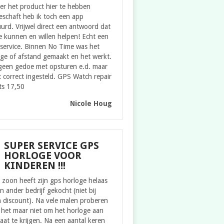
er het product hier te hebben
eschaft heb ik toch een app
urd. Vrijwel direct een antwoord dat
 kunnen en willen helpen! Echt een
service. Binnen No Time was het
ge of afstand gemaakt en het werkt.
geen gedoe met opsturen e.d. maar
t correct ingesteld. GPS Watch repair
ts 17,50
Nicole Houg
SUPER SERVICE GPS
HORLOGE VOOR
KINDEREN !!!
zoon heeft zijn gps horloge helaas
en ander bedrijf gekocht (niet bij
 discount). Na vele malen proberen
 het maar niet om het horloge aan
aat te krijgen. Na een aantal keren