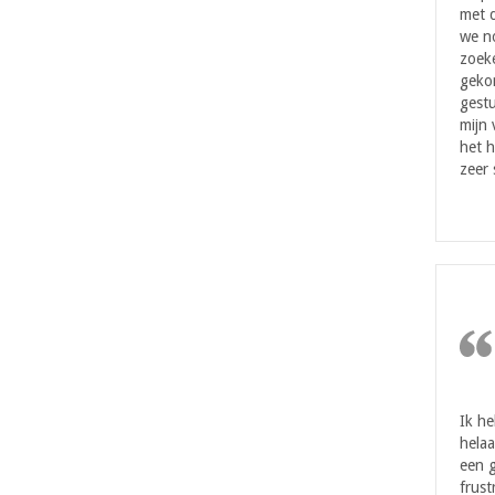
met d
we n
zoeke
geko
gestu
mijn
het h
zeer 
Ik h
helaa
een g
frust