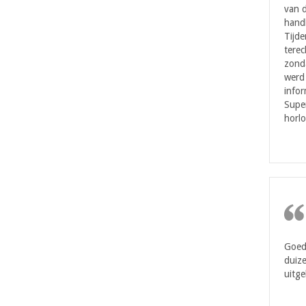
van d
handl
Tijde
terec
zonda
werd 
infor
Super
horlo
Goede
duize
uitge