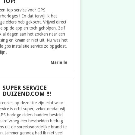
TOP!
een top service voor GPS
rhorloges ! En dat terwijl ik het
ge elders heb gekocht. Vrijwel direct
ie op de app en toch geholpen. Zelf
k al dagen aan het zoeken naar een
sing en kwam er niet uit. Nu was het
e gps installatie service zo opgelost.
fijn!
Marielle
SUPER SERVICE
DUIZEND.COM !!!
censies op deze site zijn echt waar..
rvice is echt super, zeker omdat wij
GPS horloge elders hadden besteld.
hard vroeg een bescheiden bedrag
s uit de spreekwoordelijke brand te
n. Jammer genoeg had ik niet veel