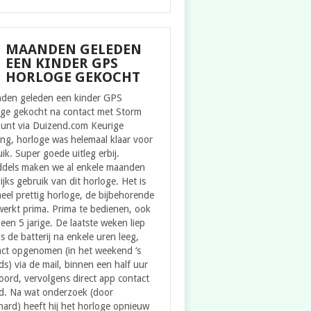
MAANDEN GELEDEN
EEN KINDER GPS
HORLOGE GEKOCHT
den geleden een kinder GPS
oge gekocht na contact met Storm
ount via Duizend.com Keurige
ing, horloge was helemaal klaar voor
ik. Super goede uitleg erbij.
ddels maken we al enkele maanden
ijks gebruik van dit horloge. Het is
eel prettig horloge, de bijbehorende
erkt prima. Prima te bedienen, ook
een 5 jarige. De laatste weken liep
s de batterij na enkele uren leeg,
act opgenomen (in het weekend ‘s
s) via de mail, binnen een half uur
ord, vervolgens direct app contact
d. Na wat onderzoek (door
ard) heeft hij het horloge opnieuw