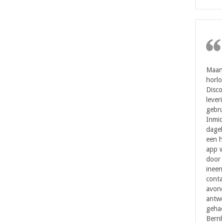
Maan
horl
Disc
lever
gebru
Inmi
dagel
een h
app w
door 
ineen
cont
avond
antwo
geha
Bernh