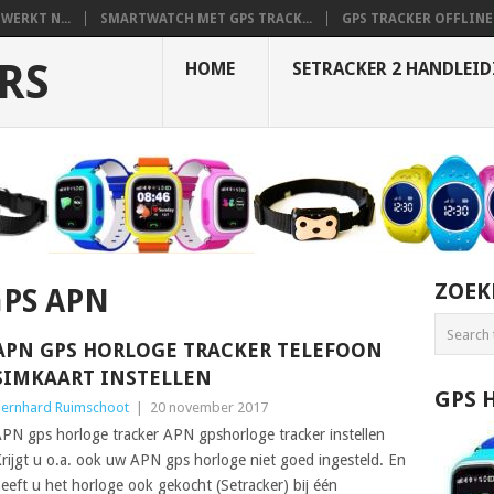
WERKT N...
SMARTWATCH MET GPS TRACK...
GPS TRACKER OFFLINE 
RS
HOME
SETRACKER 2 HANDLEI
ZOEK
GPS APN
APN GPS HORLOGE TRACKER TELEFOON
SIMKAART INSTELLEN
GPS 
ernhard Ruimschoot
|
20 november 2017
PN gps horloge tracker APN gpshorloge tracker instellen
rijgt u o.a. ook uw APN gps horloge niet goed ingesteld. En
eeft u het horloge ook gekocht (Setracker) bij één