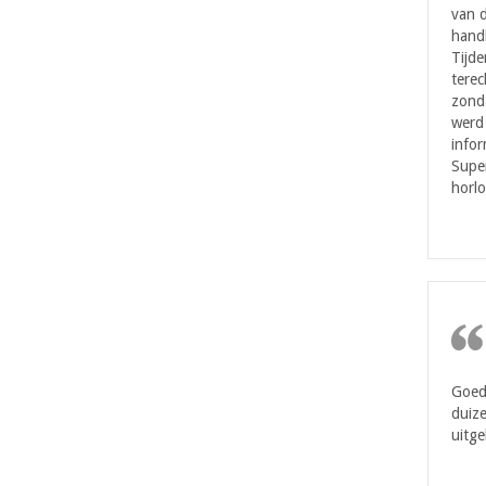
van d
handl
Tijde
terec
zonda
werd 
infor
Super
horlo
Goede
duize
uitge