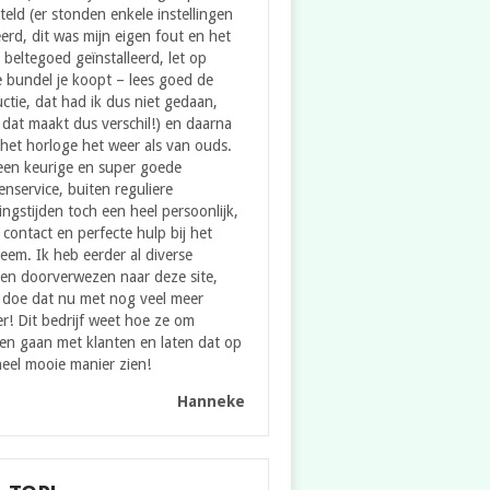
teld (er stonden enkele instellingen
erd, dit was mijn eigen fout en het
e beltegoed geïnstalleerd, let op
 bundel je koopt – lees goed de
uctie, dat had ik dus niet gedaan,
dat maakt dus verschil!) en daarna
het horloge het weer als van ouds.
een keurige en super goede
enservice, buiten reguliere
ngstijden toch een heel persoonlijk,
contact en perfecte hulp bij het
eem. Ik heb eerder al diverse
en doorverwezen naar deze site,
 doe dat nu met nog veel meer
er! Dit bedrijf weet hoe ze om
en gaan met klanten en laten dat op
eel mooie manier zien!
Hanneke