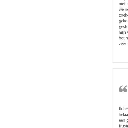
met d
we n
zoeke
geko
gestu
mijn
het h
zeer 
Ik h
helaa
een g
frust