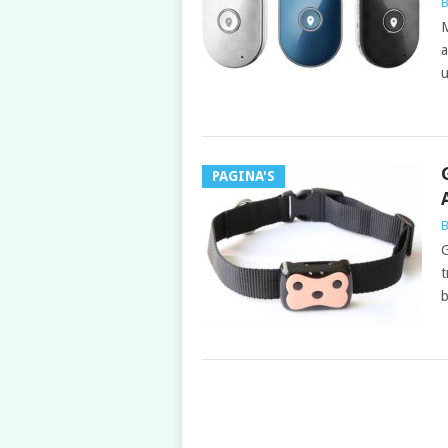
B
M
a
u
PAGINA'S
B
G
t
b
POSTS
NAVIGATION