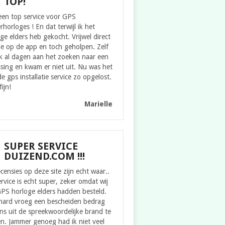
TOP!
een top service voor GPS
rhorloges ! En dat terwijl ik het
ge elders heb gekocht. Vrijwel direct
ie op de app en toch geholpen. Zelf
k al dagen aan het zoeken naar een
sing en kwam er niet uit. Nu was het
e gps installatie service zo opgelost.
fijn!
Marielle
SUPER SERVICE
DUIZEND.COM !!!
censies op deze site zijn echt waar..
rvice is echt super, zeker omdat wij
GPS horloge elders hadden besteld.
hard vroeg een bescheiden bedrag
s uit de spreekwoordelijke brand te
n. Jammer genoeg had ik niet veel