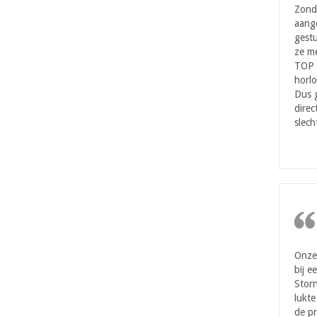
Zond
aang
gestu
ze me
TOP 
horlo
Dus 
direc
slech
Onze 
bij e
Storn
lukte
de pr