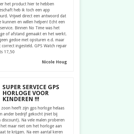
er het product hier te hebben
eschaft heb ik toch een app
urd. Vrijwel direct een antwoord dat
 kunnen en willen helpen! Echt een
service. Binnen No Time was het
ge of afstand gemaakt en het werkt.
geen gedoe met opsturen e.d. maar
t correct ingesteld. GPS Watch repair
ts 17,50
Nicole Houg
SUPER SERVICE GPS
HORLOGE VOOR
KINDEREN !!!
zoon heeft zijn gps horloge helaas
en ander bedrijf gekocht (niet bij
 discount). Na vele malen proberen
 het maar niet om het horloge aan
aat te krijgen. Na een aantal keren