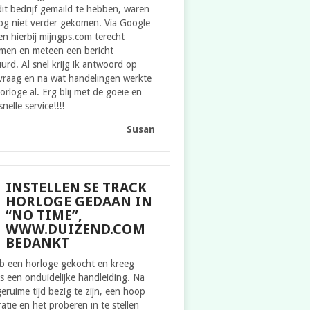
it bedrijf gemaild te hebben, waren
og niet verder gekomen. Via Google
n hierbij mijngps.com terecht
men en meteen een bericht
urd. Al snel krijg ik antwoord op
 vraag en na wat handelingen werkte
orloge al. Erg blij met de goeie en
snelle service!!!!
Susan
INSTELLEN SE TRACK
HORLOGE GEDAAN IN
“NO TIME”,
WWW.DUIZEND.COM
BEDANKT
eb een horloge gekocht en kreeg
s een onduidelijke handleiding. Na
eruime tijd bezig te zijn, een hoop
ratie en het proberen in te stellen