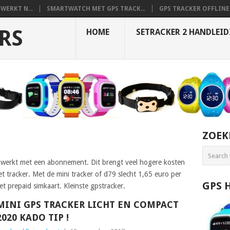
WERKT N...
SMARTWATCH MET GPS TRACK...
GPS TRACKER OFFLINE 
RS
HOME
SETRACKER 2 HANDLEI
ZOEK
at werkt met een abonnement. Dit brengt veel hogere kosten
t tracker. Met de mini tracker of d79 slecht 1,65 euro per
GPS 
 prepaid simkaart. Kleinste gpstracker.
MINI GPS TRACKER LICHT EN COMPACT
2020 KADO TIP !