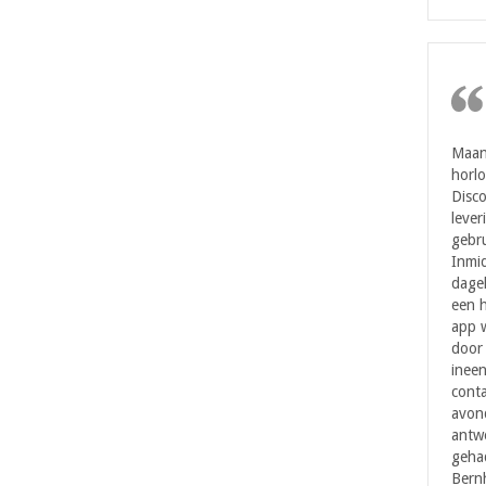
Maan
horl
Disc
lever
gebru
Inmi
dagel
een h
app w
door 
ineen
cont
avond
antwo
geha
Bernh