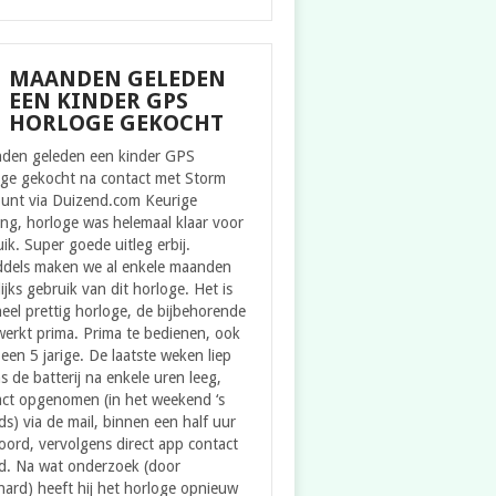
MAANDEN GELEDEN
EEN KINDER GPS
HORLOGE GEKOCHT
den geleden een kinder GPS
oge gekocht na contact met Storm
ount via Duizend.com Keurige
ing, horloge was helemaal klaar voor
ik. Super goede uitleg erbij.
ddels maken we al enkele maanden
ijks gebruik van dit horloge. Het is
eel prettig horloge, de bijbehorende
erkt prima. Prima te bedienen, ook
een 5 jarige. De laatste weken liep
s de batterij na enkele uren leeg,
act opgenomen (in het weekend ‘s
s) via de mail, binnen een half uur
ord, vervolgens direct app contact
d. Na wat onderzoek (door
ard) heeft hij het horloge opnieuw