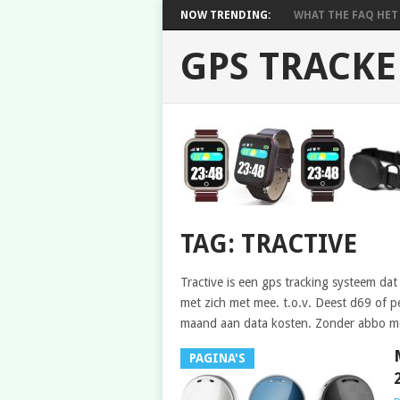
NOW TRENDING:
WHAT THE FAQ HET 
GPS TRACKE
TAG: TRACTIVE
Tractive is een gps tracking systeem d
met zich met mee. t.o.v. Deest d69 of pe
maand aan data kosten. Zonder abbo met
PAGINA'S