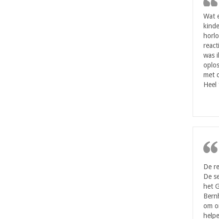
Wat 
kinde
horlo
react
was i
oplos
met d
Heel 
De re
De se
het 
Bern
om on
helpe