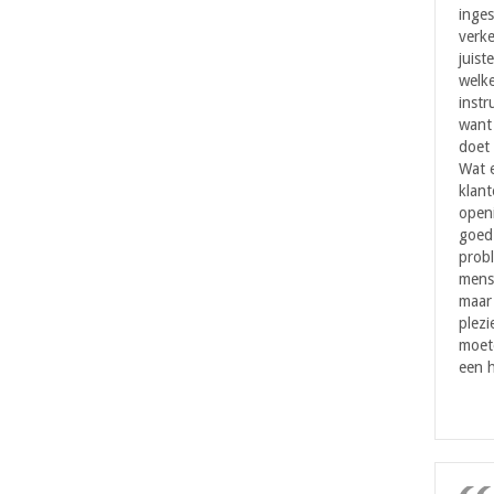
inges
verke
juist
welke
instr
want 
doet 
Wat 
klant
openi
goed 
probl
mens
maar
plezi
moet
een h