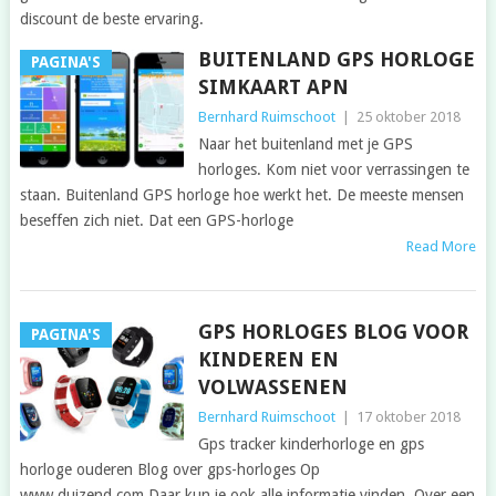
discount de beste ervaring.
BUITENLAND GPS HORLOGE
PAGINA'S
SIMKAART APN
Bernhard Ruimschoot
|
25 oktober 2018
Naar het buitenland met je GPS
horloges. Kom niet voor verrassingen te
staan. Buitenland GPS horloge hoe werkt het. De meeste mensen
beseffen zich niet. Dat een GPS-horloge
Read More
GPS HORLOGES BLOG VOOR
PAGINA'S
KINDEREN EN
VOLWASSENEN
Bernhard Ruimschoot
|
17 oktober 2018
Gps tracker kinderhorloge en gps
horloge ouderen Blog over gps-horloges Op
www.duizend.com Daar kun je ook alle informatie vinden. Over een