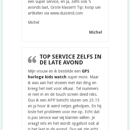
een super service, en ja, zelfs ook ‘s
avonds laat, Grote klasse!!! Tip: koop uw
artikelen via www.duizend.com
Michel
Michel
TOP SERVICE ZELFS IN
DE LATE AVOND
Mijn vrouw en ik bestelde een
GPS
horloge kids watch
super mooi. Maar
ik was aan het stoeien met dat ding en
kreeg het niet voor elkaar. Tel nummers
er niet in en de touch screen deed niks.
Dus ik een APP bericht sturen om 23.15
en ja hoor ik werd netjes geholpen. En hij
loste het probleem voor me op. Echt dat
is pas service wat wij klanten willen. Je
vraagt iets en het wordt opgelost ook al
is het laat in de avond. Dus wij zijn echt