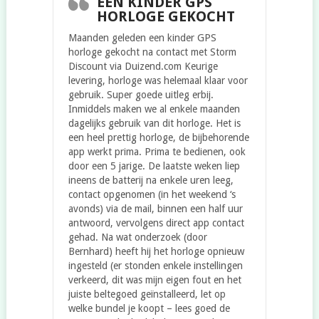
EEN KINDER GPS
HORLOGE GEKOCHT
Maanden geleden een kinder GPS
horloge gekocht na contact met Storm
Discount via Duizend.com Keurige
levering, horloge was helemaal klaar voor
gebruik. Super goede uitleg erbij.
Inmiddels maken we al enkele maanden
dagelijks gebruik van dit horloge. Het is
een heel prettig horloge, de bijbehorende
app werkt prima. Prima te bedienen, ook
door een 5 jarige. De laatste weken liep
ineens de batterij na enkele uren leeg,
contact opgenomen (in het weekend ‘s
avonds) via de mail, binnen een half uur
antwoord, vervolgens direct app contact
gehad. Na wat onderzoek (door
Bernhard) heeft hij het horloge opnieuw
ingesteld (er stonden enkele instellingen
verkeerd, dit was mijn eigen fout en het
juiste beltegoed geïnstalleerd, let op
welke bundel je koopt – lees goed de