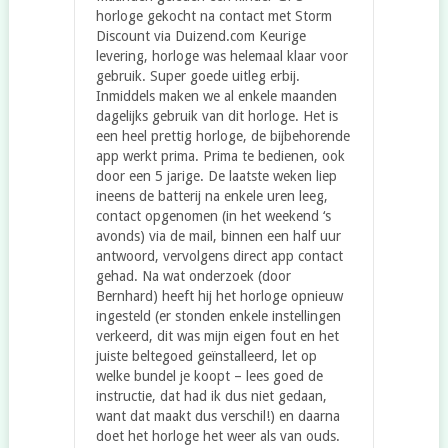
horloge gekocht na contact met Storm
Discount via Duizend.com Keurige
levering, horloge was helemaal klaar voor
gebruik. Super goede uitleg erbij.
Inmiddels maken we al enkele maanden
dagelijks gebruik van dit horloge. Het is
een heel prettig horloge, de bijbehorende
app werkt prima. Prima te bedienen, ook
door een 5 jarige. De laatste weken liep
ineens de batterij na enkele uren leeg,
contact opgenomen (in het weekend ‘s
avonds) via de mail, binnen een half uur
antwoord, vervolgens direct app contact
gehad. Na wat onderzoek (door
Bernhard) heeft hij het horloge opnieuw
ingesteld (er stonden enkele instellingen
verkeerd, dit was mijn eigen fout en het
juiste beltegoed geïnstalleerd, let op
welke bundel je koopt – lees goed de
instructie, dat had ik dus niet gedaan,
want dat maakt dus verschil!) en daarna
doet het horloge het weer als van ouds.