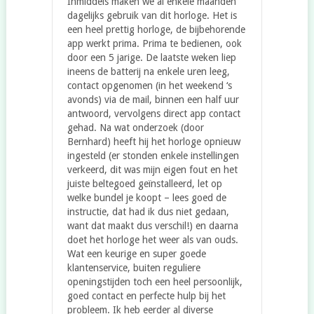
Inmiddels maken we al enkele maanden
dagelijks gebruik van dit horloge. Het is
een heel prettig horloge, de bijbehorende
app werkt prima. Prima te bedienen, ook
door een 5 jarige. De laatste weken liep
ineens de batterij na enkele uren leeg,
contact opgenomen (in het weekend ‘s
avonds) via de mail, binnen een half uur
antwoord, vervolgens direct app contact
gehad. Na wat onderzoek (door
Bernhard) heeft hij het horloge opnieuw
ingesteld (er stonden enkele instellingen
verkeerd, dit was mijn eigen fout en het
juiste beltegoed geïnstalleerd, let op
welke bundel je koopt – lees goed de
instructie, dat had ik dus niet gedaan,
want dat maakt dus verschil!) en daarna
doet het horloge het weer als van ouds.
Wat een keurige en super goede
klantenservice, buiten reguliere
openingstijden toch een heel persoonlijk,
goed contact en perfecte hulp bij het
probleem. Ik heb eerder al diverse