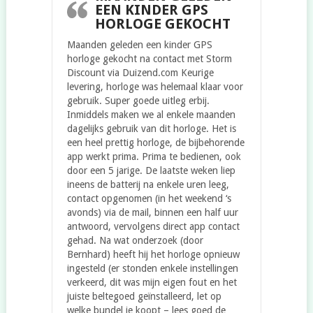
EEN KINDER GPS
HORLOGE GEKOCHT
Maanden geleden een kinder GPS
horloge gekocht na contact met Storm
Discount via Duizend.com Keurige
levering, horloge was helemaal klaar voor
gebruik. Super goede uitleg erbij.
Inmiddels maken we al enkele maanden
dagelijks gebruik van dit horloge. Het is
een heel prettig horloge, de bijbehorende
app werkt prima. Prima te bedienen, ook
door een 5 jarige. De laatste weken liep
ineens de batterij na enkele uren leeg,
contact opgenomen (in het weekend ‘s
avonds) via de mail, binnen een half uur
antwoord, vervolgens direct app contact
gehad. Na wat onderzoek (door
Bernhard) heeft hij het horloge opnieuw
ingesteld (er stonden enkele instellingen
verkeerd, dit was mijn eigen fout en het
juiste beltegoed geïnstalleerd, let op
welke bundel je koopt – lees goed de