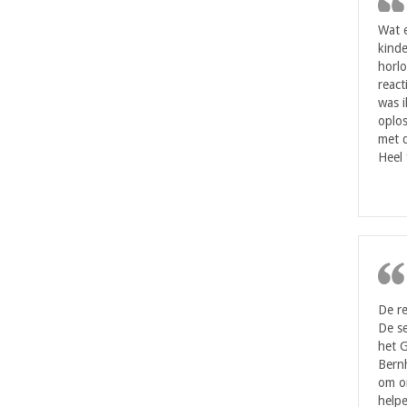
Wat 
kinde
horlo
react
was i
oplos
met d
Heel 
De re
De se
het 
Bern
om on
helpe