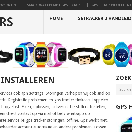
WERKT N...
SMARTWATCH MET GPS TRACK...
GPS TRACKER OFFLINE 
RS
HOME
SETRACKER 2 HANDLEI
ZOEK
2 INSTALLEREN
 services ook apn settings. Storingen verhelpen wij ook snel op
eeft. Registratie problemen en gps tracker simkaart koppelen
GPS 
 opgelost. Fixen, oplossen, activeren, herstellen. Instellen,
em direct contact op via mail of bel / whatsapp op
e service bij gps tracker storingen, offline. Gps werkt niet,
 Beheerder account autorisatie en andere problemen. Lossen