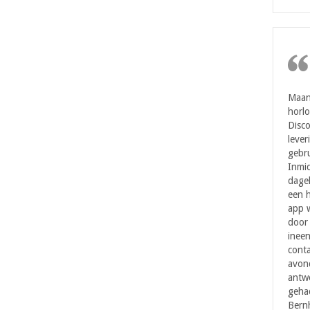
Maan
horl
Disc
lever
gebru
Inmi
dagel
een h
app w
door 
ineen
cont
avond
antwo
geha
Bernh