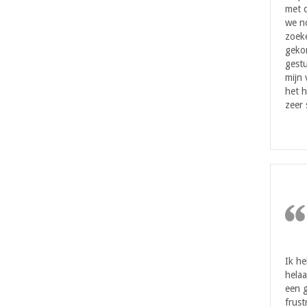
met d
we n
zoeke
geko
gestu
mijn
het h
zeer 
Ik h
helaa
een g
frust