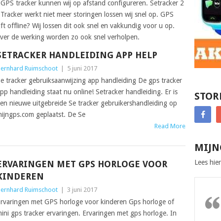
n GPS tracker kunnen wij op afstand configureren. Setracker 2
. Tracker werkt niet meer storingen lossen wij snel op. GPS
ft offline? Wij lossen dit ook snel en vakkundig voor u op.
over de werking worden zo ook snel verholpen.
SETRACKER HANDLEIDING APP HELP
ernhard Ruimschoot
|
5 juni 2017
e tracker gebruiksaanwijzing app handleiding De gps tracker
pp handleiding staat nu online! Setracker handleiding. Er is
STOR
en nieuwe uitgebreide Se tracker gebruikershandleiding op
ijngps.com geplaatst. De Se
Read More
MIJN
Lees hier
ERVARINGEN MET GPS HORLOGE VOOR
KINDEREN
ernhard Ruimschoot
|
3 juni 2017
rvaringen met GPS horloge voor kinderen Gps horloge of
ini gps tracker ervaringen. Ervaringen met gps horloge. In