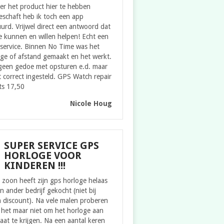
er het product hier te hebben
eschaft heb ik toch een app
urd. Vrijwel direct een antwoord dat
 kunnen en willen helpen! Echt een
service. Binnen No Time was het
ge of afstand gemaakt en het werkt.
geen gedoe met opsturen e.d. maar
t correct ingesteld. GPS Watch repair
ts 17,50
Nicole Houg
SUPER SERVICE GPS
HORLOGE VOOR
KINDEREN !!!
zoon heeft zijn gps horloge helaas
en ander bedrijf gekocht (niet bij
 discount). Na vele malen proberen
 het maar niet om het horloge aan
aat te krijgen. Na een aantal keren