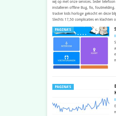
wij op met onze services. Ieder telefoo
installeren offline Bug, fix, foutmelding
tracker kids horloge gekocht en deze blij
Slechts 17,50 complicaties en klachten 
PAGINA'S
B
S
a
e
m
PAGINA'S
B
E
m