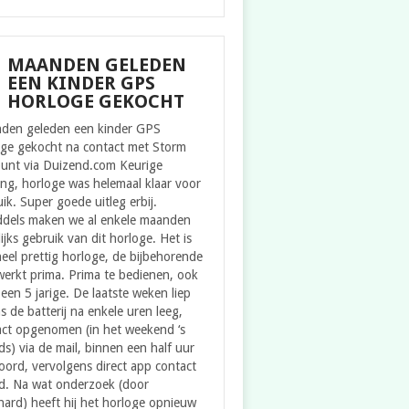
MAANDEN GELEDEN
EEN KINDER GPS
HORLOGE GEKOCHT
den geleden een kinder GPS
oge gekocht na contact met Storm
ount via Duizend.com Keurige
ing, horloge was helemaal klaar voor
ik. Super goede uitleg erbij.
ddels maken we al enkele maanden
ijks gebruik van dit horloge. Het is
eel prettig horloge, de bijbehorende
erkt prima. Prima te bedienen, ook
een 5 jarige. De laatste weken liep
s de batterij na enkele uren leeg,
act opgenomen (in het weekend ‘s
s) via de mail, binnen een half uur
ord, vervolgens direct app contact
d. Na wat onderzoek (door
ard) heeft hij het horloge opnieuw