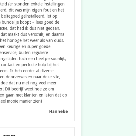
teld (er stonden enkele instellingen
erd, dit was mijn eigen fout en het
e beltegoed geïnstalleerd, let op
 bundel je koopt – lees goed de
uctie, dat had ik dus niet gedaan,
dat maakt dus verschil!) en daarna
het horloge het weer als van ouds.
een keurige en super goede
enservice, buiten reguliere
ngstijden toch een heel persoonlijk,
contact en perfecte hulp bij het
eem. Ik heb eerder al diverse
en doorverwezen naar deze site,
 doe dat nu met nog veel meer
er! Dit bedrijf weet hoe ze om
en gaan met klanten en laten dat op
eel mooie manier zien!
Hanneke