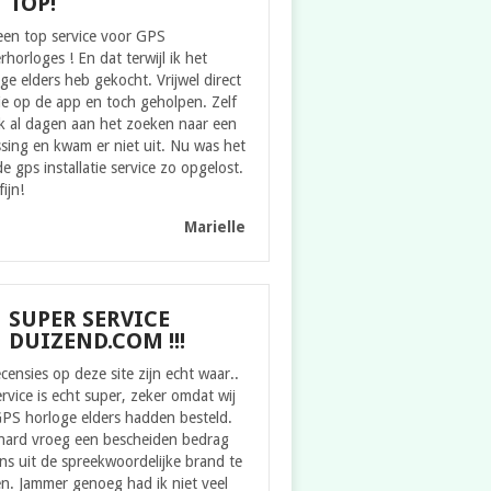
TOP!
een top service voor GPS
rhorloges ! En dat terwijl ik het
ge elders heb gekocht. Vrijwel direct
ie op de app en toch geholpen. Zelf
k al dagen aan het zoeken naar een
sing en kwam er niet uit. Nu was het
e gps installatie service zo opgelost.
fijn!
Marielle
SUPER SERVICE
DUIZEND.COM !!!
censies op deze site zijn echt waar..
rvice is echt super, zeker omdat wij
GPS horloge elders hadden besteld.
hard vroeg een bescheiden bedrag
s uit de spreekwoordelijke brand te
n. Jammer genoeg had ik niet veel