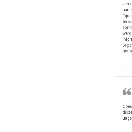
van d
handl
Tijde
terec
zonda
werd 
infor
Super
horlo
Goede
duize
uitge