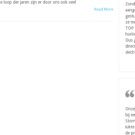
e loop der jaren zijn er door ons ook veel
Zond
Read More
aang
gestu
ze me
TOP 
horlo
Dus 
direc
slech
Onze 
bij e
Storn
lukte
de pr