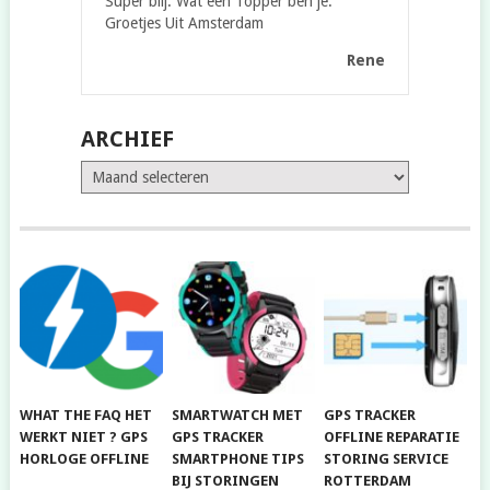
Super blij. Wat een Topper ben je.
Groetjes Uit Amsterdam
Rene
ARCHIEF
Archief
WHAT THE FAQ HET
SMARTWATCH MET
GPS TRACKER
WERKT NIET ? GPS
GPS TRACKER
OFFLINE REPARATIE
HORLOGE OFFLINE
SMARTPHONE TIPS
STORING SERVICE
BIJ STORINGEN
ROTTERDAM