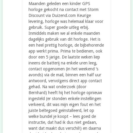
Maanden geleden een kinder GPS
horloge gekocht na contact met Storm
Discount via Duizend.com Keurige
levering, horloge was helemaal klaar voor
gebruik. Super goede uitleg erbij.
Inmiddels maken we al enkele maanden
dagelijks gebruik van dit horloge. Het is
een heel prettig horloge, de bijbehorende
app werkt prima. Prima te bedienen, ook
door een 5 jarige. De laatste weken liep
ineens de batterij na enkele uren leeg,
contact opgenomen (in het weekend ‘s
avonds) via de mail, binnen een half uur
antwoord, vervolgens direct app contact
gehad. Na wat onderzoek (door
Bernhard) heeft hij het horloge opnieuw
ingesteld (er stonden enkele instellingen
verkeerd, dit was mijn eigen fout en het
juiste beltegoed geïnstalleerd, let op
welke bundel je koopt – lees goed de
instructie, dat had ik dus niet gedaan,
want dat maakt dus verschil!) en daarna