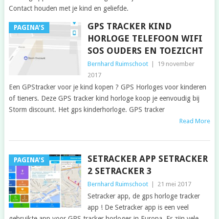
Contact houden met je kind en geliefde.
GPS TRACKER KIND
PAGINA'S
HORLOGE TELEFOON WIFI
SOS OUDERS EN TOEZICHT
Bernhard Ruimschoot
|
19 november
2017
Een GPStracker voor je kind kopen ? GPS Horloges voor kinderen
of tieners. Deze GPS tracker kind horloge koop je eenvoudig bij
Storm discount. Het gps kinderhorloge. GPS tracker
Read More
SETRACKER APP SETRACKER
PAGINA'S
2 SETRACKER 3
Bernhard Ruimschoot
|
21 mei 2017
Setracker app, de gps horloge tracker
app ! De Setracker app is een veel
gebruikte app voor GPS tracker horloges in Europa. Er zijn vele