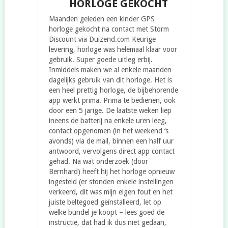
HORLOGE GEKOCHT
Maanden geleden een kinder GPS
horloge gekocht na contact met Storm
Discount via Duizend.com Keurige
levering, horloge was helemaal klaar voor
gebruik. Super goede uitleg erbij.
Inmiddels maken we al enkele maanden
dagelijks gebruik van dit horloge. Het is
een heel prettig horloge, de bijbehorende
app werkt prima. Prima te bedienen, ook
door een 5 jarige. De laatste weken liep
ineens de batterij na enkele uren leeg,
contact opgenomen (in het weekend ‘s
avonds) via de mail, binnen een half uur
antwoord, vervolgens direct app contact
gehad. Na wat onderzoek (door
Bernhard) heeft hij het horloge opnieuw
ingesteld (er stonden enkele instellingen
verkeerd, dit was mijn eigen fout en het
juiste beltegoed geïnstalleerd, let op
welke bundel je koopt – lees goed de
instructie, dat had ik dus niet gedaan,