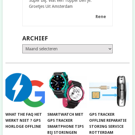
Super blij. Wat een Topper ben je.
Groetjes Uit Amsterdam
Rene
ARCHIEF
Archief
WHAT THE FAQ HET
SMARTWATCH MET
GPS TRACKER
WERKT NIET ? GPS
GPS TRACKER
OFFLINE REPARATIE
HORLOGE OFFLINE
SMARTPHONE TIPS
STORING SERVICE
BIJ STORINGEN
ROTTERDAM