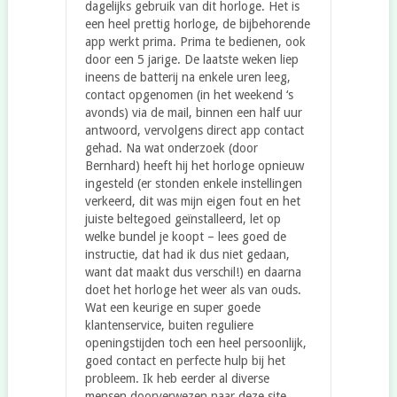
dagelijks gebruik van dit horloge. Het is
een heel prettig horloge, de bijbehorende
app werkt prima. Prima te bedienen, ook
door een 5 jarige. De laatste weken liep
ineens de batterij na enkele uren leeg,
contact opgenomen (in het weekend ‘s
avonds) via de mail, binnen een half uur
antwoord, vervolgens direct app contact
gehad. Na wat onderzoek (door
Bernhard) heeft hij het horloge opnieuw
ingesteld (er stonden enkele instellingen
verkeerd, dit was mijn eigen fout en het
juiste beltegoed geïnstalleerd, let op
welke bundel je koopt – lees goed de
instructie, dat had ik dus niet gedaan,
want dat maakt dus verschil!) en daarna
doet het horloge het weer als van ouds.
Wat een keurige en super goede
klantenservice, buiten reguliere
openingstijden toch een heel persoonlijk,
goed contact en perfecte hulp bij het
probleem. Ik heb eerder al diverse
mensen doorverwezen naar deze site,